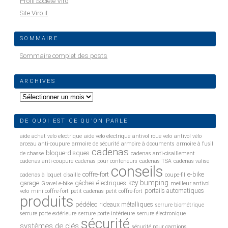
Profil Société Viro
Site Viro.it
SOMMAIRE
Sommaire complet des posts
ARCHIVES
Archives
DE QUOI EST CE QU’ON PARLE
aide achat velo electrique
aide velo electrique
antivol roue velo
antivol vélo
arceau anti-coupure
armoire de sécurité
armoire à documents
armoire à fusil
cadenas
bloque-disques
de chasse
cadenas anti-cisaillement
cadenas anti-coupure
cadenas pour conteneurs
cadenas TSA
cadenas valise
conseils
coffre-fort
e-bike
cadenas à loquet
cisaille
coupe-fil
key bumping
garage
gâches électriques
Gravel e-bike
meilleur antivol
portails automatiques
velo
mini coffre-fort
petit cadenas
petit coffre-fort
produits
pédélec
rideaux métalliques
serrure biométrique
serrure porte extérieure
serrure porte intérieure
serrure électronique
sécurité
systèmes de clés
sécurité pour camions