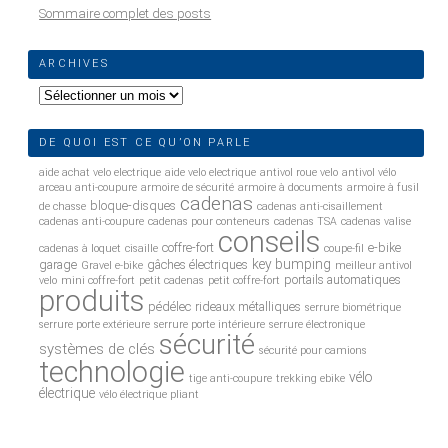
Sommaire complet des posts
ARCHIVES
Archives
DE QUOI EST CE QU’ON PARLE
aide achat velo electrique
aide velo electrique
antivol roue velo
antivol vélo
arceau anti-coupure
armoire de sécurité
armoire à documents
armoire à fusil
cadenas
bloque-disques
de chasse
cadenas anti-cisaillement
cadenas anti-coupure
cadenas pour conteneurs
cadenas TSA
cadenas valise
conseils
coffre-fort
e-bike
cadenas à loquet
cisaille
coupe-fil
key bumping
garage
gâches électriques
Gravel e-bike
meilleur antivol
portails automatiques
velo
mini coffre-fort
petit cadenas
petit coffre-fort
produits
pédélec
rideaux métalliques
serrure biométrique
serrure porte extérieure
serrure porte intérieure
serrure électronique
sécurité
systèmes de clés
sécurité pour camions
technologie
vélo
tige anti-coupure
trekking ebike
électrique
vélo électrique pliant