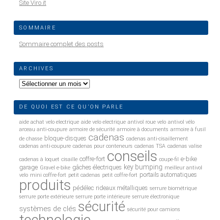
Site Viro.it
SOMMAIRE
Sommaire complet des posts
ARCHIVES
Archives
DE QUOI EST CE QU’ON PARLE
aide achat velo electrique
aide velo electrique
antivol roue velo
antivol vélo
arceau anti-coupure
armoire de sécurité
armoire à documents
armoire à fusil
cadenas
bloque-disques
de chasse
cadenas anti-cisaillement
cadenas anti-coupure
cadenas pour conteneurs
cadenas TSA
cadenas valise
conseils
coffre-fort
e-bike
cadenas à loquet
cisaille
coupe-fil
key bumping
garage
gâches électriques
Gravel e-bike
meilleur antivol
portails automatiques
velo
mini coffre-fort
petit cadenas
petit coffre-fort
produits
pédélec
rideaux métalliques
serrure biométrique
serrure porte extérieure
serrure porte intérieure
serrure électronique
sécurité
systèmes de clés
sécurité pour camions
technologie