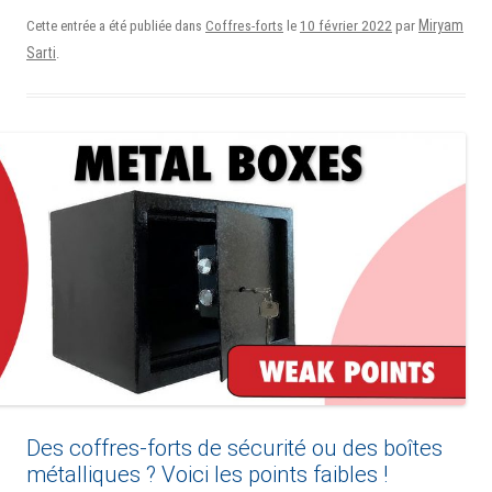
10 février 2022
Miryam
Cette entrée a été publiée dans
Coffres-forts
le
par
Sarti
.
Des coffres-forts de sécurité ou des boîtes
métalliques ? Voici les points faibles !