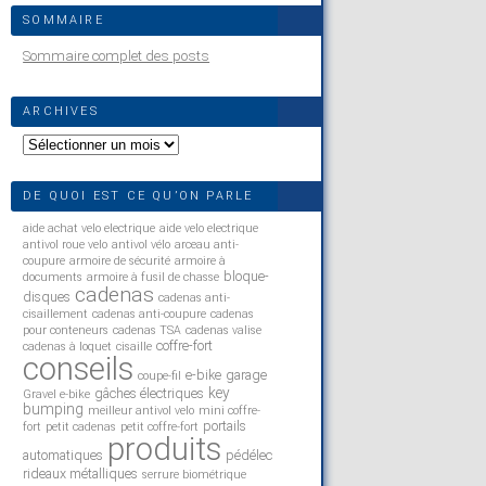
SOMMAIRE
Sommaire complet des posts
ARCHIVES
Archives
DE QUOI EST CE QU’ON PARLE
aide achat velo electrique
aide velo electrique
antivol roue velo
antivol vélo
arceau anti-
coupure
armoire de sécurité
armoire à
bloque-
documents
armoire à fusil de chasse
cadenas
disques
cadenas anti-
cisaillement
cadenas anti-coupure
cadenas
pour conteneurs
cadenas TSA
cadenas valise
coffre-fort
cadenas à loquet
cisaille
conseils
e-bike
garage
coupe-fil
key
gâches électriques
Gravel e-bike
bumping
meilleur antivol velo
mini coffre-
portails
fort
petit cadenas
petit coffre-fort
produits
automatiques
pédélec
rideaux métalliques
serrure biométrique