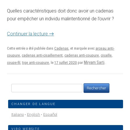
Quelles caractéristiques doit donc avoir un cadenas
pour empêcher un individu malintentionné de l’ouvrir ?
→
Continuer la lecture
Cette entrée a été publiée dans
Cadenas
, et marquée avec
arceau anti-
coupure
,
cadenas anti-cisaillement
,
cadenas anti-coupure
,
cisaille
,
17 juillet 2020
Miryam Sarti
coupe-fil
,
tige anti-coupure
, le
par
.
Rechercher :
CHANGER DE LANGUE
Italiano
English
Español
VIRO WEBSITE