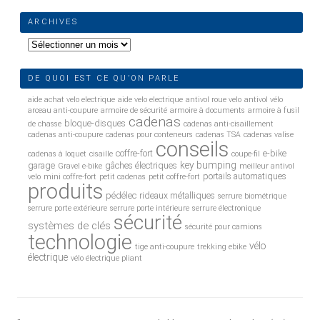
ARCHIVES
Archives
DE QUOI EST CE QU’ON PARLE
aide achat velo electrique
aide velo electrique
antivol roue velo
antivol vélo
arceau anti-coupure
armoire de sécurité
armoire à documents
armoire à fusil
cadenas
bloque-disques
de chasse
cadenas anti-cisaillement
cadenas anti-coupure
cadenas pour conteneurs
cadenas TSA
cadenas valise
conseils
coffre-fort
e-bike
cadenas à loquet
cisaille
coupe-fil
key bumping
garage
gâches électriques
Gravel e-bike
meilleur antivol
portails automatiques
velo
mini coffre-fort
petit cadenas
petit coffre-fort
produits
pédélec
rideaux métalliques
serrure biométrique
serrure porte extérieure
serrure porte intérieure
serrure électronique
sécurité
systèmes de clés
sécurité pour camions
technologie
vélo
tige anti-coupure
trekking ebike
électrique
vélo électrique pliant