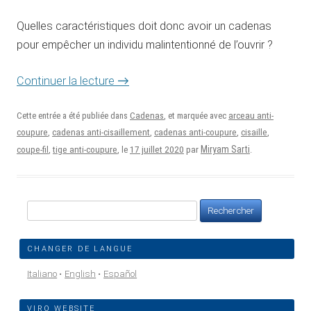
Quelles caractéristiques doit donc avoir un cadenas
pour empêcher un individu malintentionné de l’ouvrir ?
→
Continuer la lecture
Cette entrée a été publiée dans
Cadenas
, et marquée avec
arceau anti-
coupure
,
cadenas anti-cisaillement
,
cadenas anti-coupure
,
cisaille
,
17 juillet 2020
Miryam Sarti
coupe-fil
,
tige anti-coupure
, le
par
.
Rechercher :
CHANGER DE LANGUE
Italiano
English
Español
VIRO WEBSITE