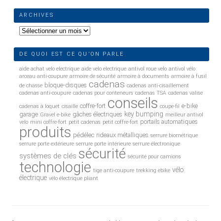
ARCHIVES
Archives
DE QUOI EST CE QU’ON PARLE
aide achat velo electrique
aide velo electrique
antivol roue velo
antivol vélo
arceau anti-coupure
armoire de sécurité
armoire à documents
armoire à fusil
cadenas
bloque-disques
de chasse
cadenas anti-cisaillement
cadenas anti-coupure
cadenas pour conteneurs
cadenas TSA
cadenas valise
conseils
coffre-fort
e-bike
cadenas à loquet
cisaille
coupe-fil
key bumping
garage
gâches électriques
Gravel e-bike
meilleur antivol
portails automatiques
velo
mini coffre-fort
petit cadenas
petit coffre-fort
produits
pédélec
rideaux métalliques
serrure biométrique
serrure porte extérieure
serrure porte intérieure
serrure électronique
sécurité
systèmes de clés
sécurité pour camions
technologie
vélo
tige anti-coupure
trekking ebike
électrique
vélo électrique pliant