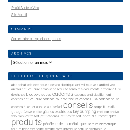
Profil Société Viro
Site Viro.it
SOMMAIRE
Sommaire complet des posts
ARCHIVES
Archives
DE QUOI EST CE QU’ON PARLE
aide achat velo electrique
aide velo electrique
antivol roue velo
antivol vélo
arceau anti-coupure
armoire de sécurité
armoire à documents
armoire à fusil
cadenas
bloque-disques
de chasse
cadenas anti-cisaillement
cadenas anti-coupure
cadenas pour conteneurs
cadenas TSA
cadenas valise
conseils
coffre-fort
e-bike
cadenas à loquet
cisaille
coupe-fil
key bumping
garage
gâches électriques
Gravel e-bike
meilleur antivol
portails automatiques
velo
mini coffre-fort
petit cadenas
petit coffre-fort
produits
pédélec
rideaux métalliques
serrure biométrique
serrure porte extérieure
serrure porte intérieure
serrure électronique