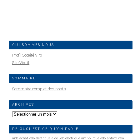
QUI SOMMES-NOUS
Profil Société Viro
Site Viro.it
SOMMAIRE
Sommaire complet des posts
ARCHIVES
Archives
DE QUOI EST CE QU’ON PARLE
aide achat velo electrique
aide velo electrique
antivol roue velo
antivol vélo