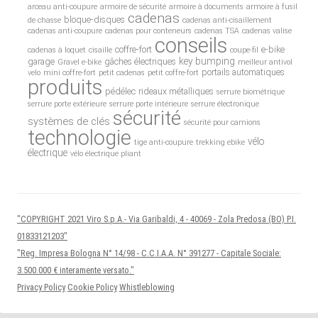
arceau anti-coupure
armoire de sécurité
armoire à documents
armoire à fusil
cadenas
bloque-disques
de chasse
cadenas anti-cisaillement
cadenas anti-coupure
cadenas pour conteneurs
cadenas TSA
cadenas valise
conseils
coffre-fort
e-bike
cadenas à loquet
cisaille
coupe-fil
key bumping
garage
gâches électriques
Gravel e-bike
meilleur antivol
portails automatiques
velo
mini coffre-fort
petit cadenas
petit coffre-fort
produits
pédélec
rideaux métalliques
serrure biométrique
serrure porte extérieure
serrure porte intérieure
serrure électronique
sécurité
systèmes de clés
sécurité pour camions
technologie
vélo
tige anti-coupure
trekking ebike
électrique
vélo électrique pliant
"COPYRIGHT 2021 Viro S.p.A.- Via Garibaldi, 4 - 40069 - Zola Predosa (BO) P.I.
01833121203"
"Reg. Impresa Bologna N° 14/98 - C.C.I.A.A. N° 391277 - Capitale Sociale:
3.500.000 € interamente versato."
Privacy Policy
Cookie Policy
Whistleblowing