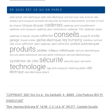
DE QUOI EST CE QU’ON PARLE
aide achat velo electrique
aide velo electrique
antivol roue velo
antivol vélo
arceau anti-coupure
armoire de sécurité
armoire à documents
armoire à fusil
cadenas
bloque-disques
de chasse
cadenas anti-cisaillement
cadenas anti-coupure
cadenas pour conteneurs
cadenas TSA
cadenas valise
conseils
coffre-fort
e-bike
cadenas à loquet
cisaille
coupe-fil
key bumping
garage
gâches électriques
Gravel e-bike
meilleur antivol
portails automatiques
velo
mini coffre-fort
petit cadenas
petit coffre-fort
produits
pédélec
rideaux métalliques
serrure biométrique
serrure porte extérieure
serrure porte intérieure
serrure électronique
sécurité
systèmes de clés
sécurité pour camions
technologie
vélo
tige anti-coupure
trekking ebike
électrique
vélo électrique pliant
"COPYRIGHT 2021 Viro S.p.A.- Via Garibaldi, 4 - 40069 - Zola Predosa (BO) P.I.
01833121203"
"Reg. Impresa Bologna N° 14/98 - C.C.I.A.A. N° 391277 - Capitale Sociale: