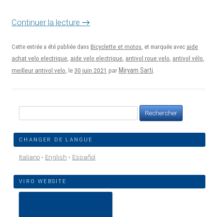
→
Continuer la lecture
Cette entrée a été publiée dans
Bicyclette et motos
, et marquée avec
aide
achat velo electrique
,
aide velo electrique
,
antivol roue velo
,
antivol vélo
,
30 juin 2021
Miryam Sarti
meilleur antivol velo
, le
par
.
Rechercher :
CHANGER DE LANGUE
Italiano
English
Español
VIRO WEBSITE