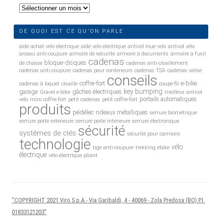
Archives
DE QUOI EST CE QU’ON PARLE
aide achat velo electrique
aide velo electrique
antivol roue velo
antivol vélo
arceau anti-coupure
armoire de sécurité
armoire à documents
armoire à fusil
cadenas
bloque-disques
de chasse
cadenas anti-cisaillement
cadenas anti-coupure
cadenas pour conteneurs
cadenas TSA
cadenas valise
conseils
coffre-fort
e-bike
cadenas à loquet
cisaille
coupe-fil
key bumping
garage
gâches électriques
Gravel e-bike
meilleur antivol
portails automatiques
velo
mini coffre-fort
petit cadenas
petit coffre-fort
produits
pédélec
rideaux métalliques
serrure biométrique
serrure porte extérieure
serrure porte intérieure
serrure électronique
sécurité
systèmes de clés
sécurité pour camions
technologie
vélo
tige anti-coupure
trekking ebike
électrique
vélo électrique pliant
"COPYRIGHT 2021 Viro S.p.A.- Via Garibaldi, 4 - 40069 - Zola Predosa (BO) P.I.
01833121203"