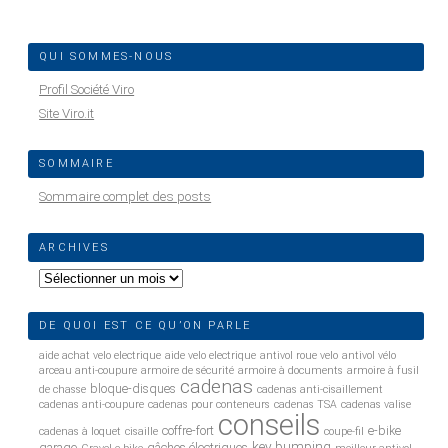
QUI SOMMES-NOUS
Profil Société Viro
Site Viro.it
SOMMAIRE
Sommaire complet des posts
ARCHIVES
Archives
DE QUOI EST CE QU’ON PARLE
aide achat velo electrique
aide velo electrique
antivol roue velo
antivol vélo
arceau anti-coupure
armoire de sécurité
armoire à documents
armoire à fusil
cadenas
bloque-disques
de chasse
cadenas anti-cisaillement
cadenas anti-coupure
cadenas pour conteneurs
cadenas TSA
cadenas valise
conseils
coffre-fort
e-bike
cadenas à loquet
cisaille
coupe-fil
key bumping
garage
gâches électriques