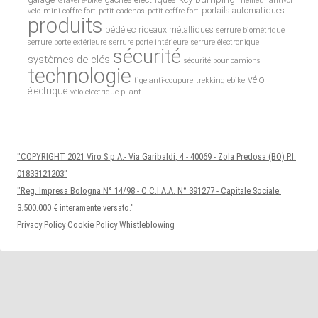
Gravel e-bike
meilleur antivol
portails automatiques
velo
mini coffre-fort
petit cadenas
petit coffre-fort
produits
pédélec
rideaux métalliques
serrure biométrique
serrure porte extérieure
serrure porte intérieure
serrure électronique
sécurité
systèmes de clés
sécurité pour camions
technologie
vélo
tige anti-coupure
trekking ebike
électrique
vélo électrique pliant
"COPYRIGHT 2021 Viro S.p.A.- Via Garibaldi, 4 - 40069 - Zola Predosa (BO) P.I.
01833121203"
"Reg. Impresa Bologna N° 14/98 - C.C.I.A.A. N° 391277 - Capitale Sociale:
3.500.000 € interamente versato."
Privacy Policy
Cookie Policy
Whistleblowing