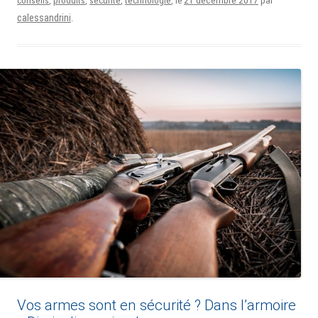
conseils
,
produits
,
sécurité
,
technologie
, le
par
calessandrini
.
Vos armes sont en sécurité ? Dans l’armoire