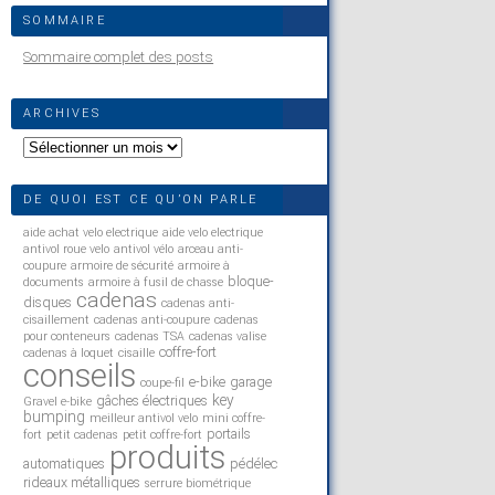
SOMMAIRE
Sommaire complet des posts
ARCHIVES
Archives
DE QUOI EST CE QU’ON PARLE
aide achat velo electrique
aide velo electrique
antivol roue velo
antivol vélo
arceau anti-
coupure
armoire de sécurité
armoire à
bloque-
documents
armoire à fusil de chasse
cadenas
disques
cadenas anti-
cisaillement
cadenas anti-coupure
cadenas
pour conteneurs
cadenas TSA
cadenas valise
coffre-fort
cadenas à loquet
cisaille
conseils
e-bike
garage
coupe-fil
key
gâches électriques
Gravel e-bike
bumping
meilleur antivol velo
mini coffre-
portails
fort
petit cadenas
petit coffre-fort
produits
automatiques
pédélec
rideaux métalliques
serrure biométrique