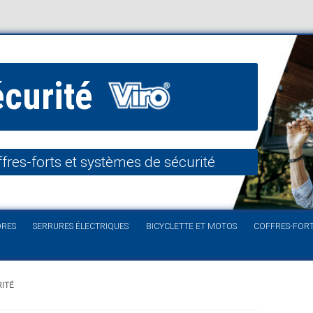
écurité
fres-forts et systèmes de sécurité
Aller au contenu
DRES
SERRURES ÉLECTRIQUES
BICYCLETTE ET MOTOS
COFFRES-FOR
RITÉ