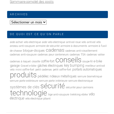
Sommaire complet des posts
ARCHIVES
Archives
DE QUOI EST CE QU’ON PARLE
aide achat velo electrique
aide velo electrique
antivol roue velo
antivol vélo
arceau anti-coupure
armoire de sécurité
armoire à documents
armoire à fusil
cadenas
bloque-disques
de chasse
cadenas anti-cisaillement
cadenas anti-coupure
cadenas pour conteneurs
cadenas TSA
cadenas valise
conseils
coffre-fort
e-bike
cadenas à loquet
cisaille
coupe-fil
key bumping
garage
gâches électriques
Gravel e-bike
meilleur antivol
portails automatiques
velo
mini coffre-fort
petit cadenas
petit coffre-fort
produits
pédélec
rideaux métalliques
serrure biométrique
serrure porte extérieure
serrure porte intérieure
serrure électronique
sécurité
systèmes de clés
sécurité pour camions
technologie
vélo
tige anti-coupure
trekking ebike
électrique
vélo électrique pliant