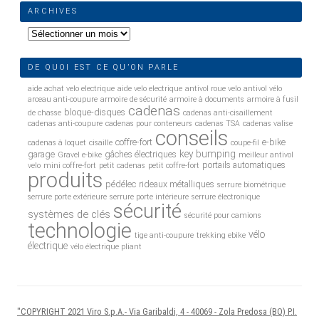
ARCHIVES
Archives
DE QUOI EST CE QU’ON PARLE
aide achat velo electrique
aide velo electrique
antivol roue velo
antivol vélo
arceau anti-coupure
armoire de sécurité
armoire à documents
armoire à fusil
cadenas
bloque-disques
de chasse
cadenas anti-cisaillement
cadenas anti-coupure
cadenas pour conteneurs
cadenas TSA
cadenas valise
conseils
coffre-fort
e-bike
cadenas à loquet
cisaille
coupe-fil
key bumping
garage
gâches électriques
Gravel e-bike
meilleur antivol
portails automatiques
velo
mini coffre-fort
petit cadenas
petit coffre-fort
produits
pédélec
rideaux métalliques
serrure biométrique
serrure porte extérieure
serrure porte intérieure
serrure électronique
sécurité
systèmes de clés
sécurité pour camions
technologie
vélo
tige anti-coupure
trekking ebike
électrique
vélo électrique pliant
"COPYRIGHT 2021 Viro S.p.A.- Via Garibaldi, 4 - 40069 - Zola Predosa (BO) P.I.