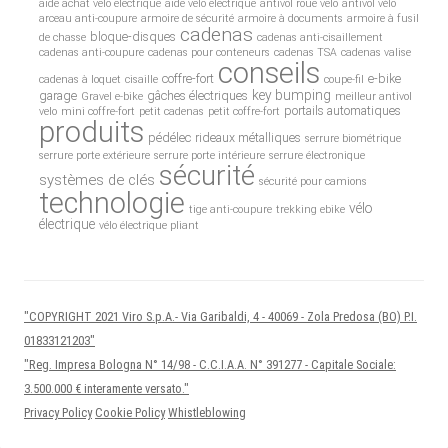
aide achat velo electrique
aide velo electrique
antivol roue velo
antivol vélo
arceau anti-coupure
armoire de sécurité
armoire à documents
armoire à fusil
cadenas
bloque-disques
de chasse
cadenas anti-cisaillement
cadenas anti-coupure
cadenas pour conteneurs
cadenas TSA
cadenas valise
conseils
coffre-fort
e-bike
cadenas à loquet
cisaille
coupe-fil
key bumping
garage
gâches électriques
Gravel e-bike
meilleur antivol
portails automatiques
velo
mini coffre-fort
petit cadenas
petit coffre-fort
produits
pédélec
rideaux métalliques
serrure biométrique
serrure porte extérieure
serrure porte intérieure
serrure électronique
sécurité
systèmes de clés
sécurité pour camions
technologie
vélo
tige anti-coupure
trekking ebike
électrique
vélo électrique pliant
"COPYRIGHT 2021 Viro S.p.A.- Via Garibaldi, 4 - 40069 - Zola Predosa (BO) P.I.
01833121203"
"Reg. Impresa Bologna N° 14/98 - C.C.I.A.A. N° 391277 - Capitale Sociale:
3.500.000 € interamente versato."
Privacy Policy
Cookie Policy
Whistleblowing