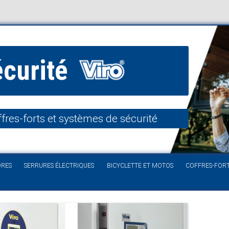
écurité
fres-forts et systèmes de sécurité
Aller au contenu
DRES
SERRURES ÉLECTRIQUES
BICYCLETTE ET MOTOS
COFFRES-FOR