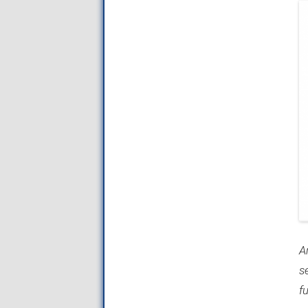
A
s
f