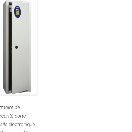
rmoire de
écurité porte-
usils
électronique