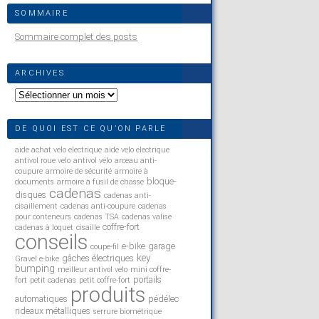
SOMMAIRE
Sommaire complet des posts
ARCHIVES
Archives
DE QUOI EST CE QU’ON PARLE
aide achat velo electrique
aide velo electrique
antivol roue velo
antivol vélo
arceau anti-
coupure
armoire de sécurité
armoire à
bloque-
documents
armoire à fusil de chasse
cadenas
disques
cadenas anti-
cisaillement
cadenas anti-coupure
cadenas
pour conteneurs
cadenas TSA
cadenas valise
coffre-fort
cadenas à loquet
cisaille
conseils
e-bike
garage
coupe-fil
key
gâches électriques
Gravel e-bike
bumping
meilleur antivol velo
mini coffre-
portails
fort
petit cadenas
petit coffre-fort
produits
automatiques
pédélec
rideaux métalliques
serrure biométrique