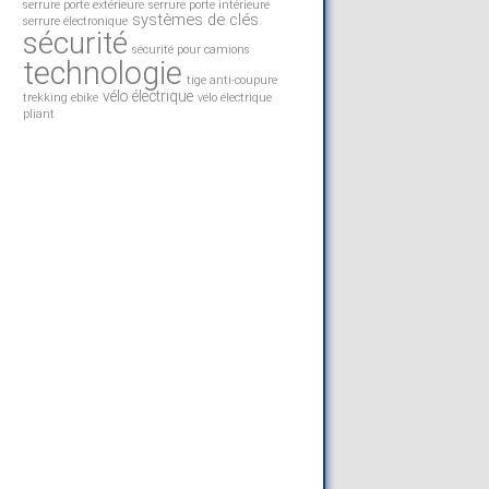
serrure porte extérieure
serrure porte intérieure
systèmes de clés
serrure électronique
sécurité
sécurité pour camions
technologie
tige anti-coupure
vélo électrique
trekking ebike
vélo électrique
pliant