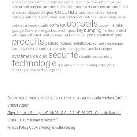
aide achat velo electrique
aide velo electrique
antivol roue velo
antivol vélo
arceau anti-coupure
armoire de sécurité
armoire à documents
armoire à fusil
cadenas
bloque-disques
de chasse
cadenas anti-cisaillement
cadenas anti-coupure
cadenas pour conteneurs
cadenas TSA
cadenas valise
conseils
coffre-fort
e-bike
cadenas à loquet
cisaille
coupe-fil
key bumping
garage
gâches électriques
Gravel e-bike
meilleur antivol
portails automatiques
velo
mini coffre-fort
petit cadenas
petit coffre-fort
produits
pédélec
rideaux métalliques
serrure biométrique
serrure porte extérieure
serrure porte intérieure
serrure électronique
sécurité
systèmes de clés
sécurité pour camions
technologie
vélo
tige anti-coupure
trekking ebike
électrique
vélo électrique pliant
"COPYRIGHT 2021 Viro S.p.A.- Via Garibaldi, 4 - 40069 - Zola Predosa (BO) P.I.
01833121203"
"Reg. Impresa Bologna N° 14/98 - C.C.I.A.A. N° 391277 - Capitale Sociale:
3.500.000 € interamente versato."
Privacy Policy
Cookie Policy
Whistleblowing