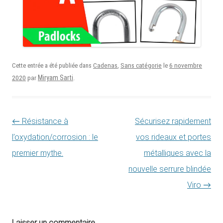
6 novembre
Cette entrée a été publiée dans
Cadenas
,
Sans catégorie
le
2020
Miryam Sarti
par
.
Navigation des articles
←
Résistance à
Sécurisez rapidement
l’oxydation/corrosion : le
vos rideaux et portes
premier mythe.
métalliques avec la
nouvelle serrure blindée
Viro
→
Laisser un commentaire