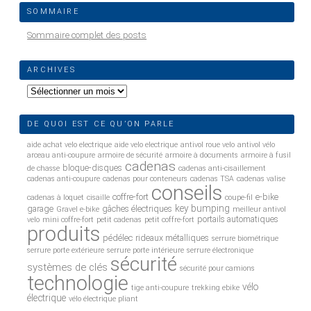
SOMMAIRE
Sommaire complet des posts
ARCHIVES
Archives
DE QUOI EST CE QU’ON PARLE
aide achat velo electrique
aide velo electrique
antivol roue velo
antivol vélo
arceau anti-coupure
armoire de sécurité
armoire à documents
armoire à fusil
cadenas
bloque-disques
de chasse
cadenas anti-cisaillement
cadenas anti-coupure
cadenas pour conteneurs
cadenas TSA
cadenas valise
conseils
coffre-fort
e-bike
cadenas à loquet
cisaille
coupe-fil
key bumping
garage
gâches électriques
Gravel e-bike
meilleur antivol
portails automatiques
velo
mini coffre-fort
petit cadenas
petit coffre-fort
produits
pédélec
rideaux métalliques
serrure biométrique
serrure porte extérieure
serrure porte intérieure
serrure électronique
sécurité
systèmes de clés
sécurité pour camions
technologie
vélo
tige anti-coupure
trekking ebike
électrique
vélo électrique pliant