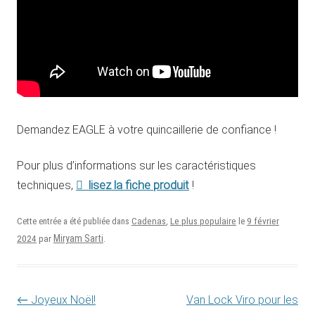
Demandez EAGLE à votre quincaillerie de confiance !
Pour plus d’informations sur les caractéristiques
lisez la fiche produit
techniques,
!
9 février
Cette entrée a été publiée dans
Cadenas
,
Le plus populaire
le
2024
Miryam Sarti
par
.
Navigation des articles
←
Joyeux Noël!
Van Lock Viro pour les