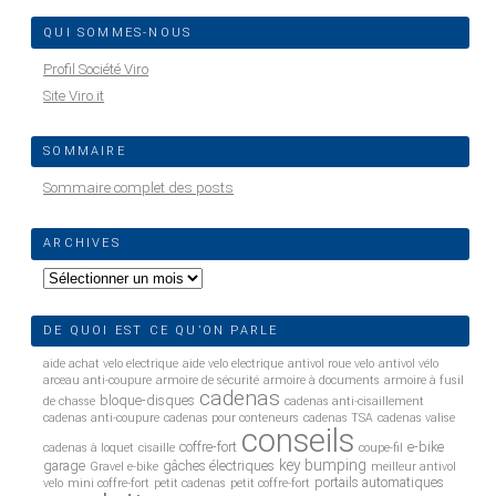
QUI SOMMES-NOUS
Profil Société Viro
Site Viro.it
SOMMAIRE
Sommaire complet des posts
ARCHIVES
Archives
DE QUOI EST CE QU’ON PARLE
aide achat velo electrique
aide velo electrique
antivol roue velo
antivol vélo
arceau anti-coupure
armoire de sécurité
armoire à documents
armoire à fusil
cadenas
bloque-disques
de chasse
cadenas anti-cisaillement
cadenas anti-coupure
cadenas pour conteneurs
cadenas TSA
cadenas valise
conseils
coffre-fort
e-bike
cadenas à loquet
cisaille
coupe-fil
key bumping
garage
gâches électriques
Gravel e-bike
meilleur antivol
portails automatiques
velo
mini coffre-fort
petit cadenas
petit coffre-fort