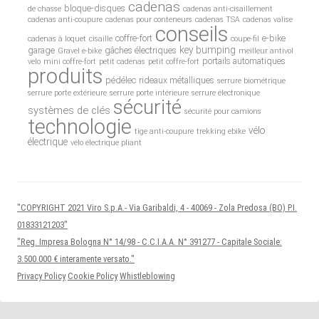
cadenas
bloque-disques
de chasse
cadenas anti-cisaillement
cadenas anti-coupure
cadenas pour conteneurs
cadenas TSA
cadenas valise
conseils
coffre-fort
e-bike
cadenas à loquet
cisaille
coupe-fil
key bumping
garage
gâches électriques
Gravel e-bike
meilleur antivol
portails automatiques
velo
mini coffre-fort
petit cadenas
petit coffre-fort
produits
pédélec
rideaux métalliques
serrure biométrique
serrure porte extérieure
serrure porte intérieure
serrure électronique
sécurité
systèmes de clés
sécurité pour camions
technologie
vélo
tige anti-coupure
trekking ebike
électrique
vélo électrique pliant
"COPYRIGHT 2021 Viro S.p.A.- Via Garibaldi, 4 - 40069 - Zola Predosa (BO) P.I.
01833121203"
"Reg. Impresa Bologna N° 14/98 - C.C.I.A.A. N° 391277 - Capitale Sociale:
3.500.000 € interamente versato."
Privacy Policy
Cookie Policy
Whistleblowing