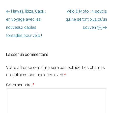
Navigation des articles
←
Hawaii, Ibiza, Capri :
Vélo & Moto : 4 soucis
en voyage avec les
qui ne seront plus qu’un
nouveaux câbles
souvenir￼
→
torsadés pour vélo !
Laisser un commentaire
Votre adresse e-mail ne sera pas publiée.
Les champs
obligatoires sont indiqués avec
*
Commentaire
*