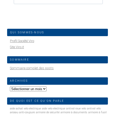
QUI SOMMES-NOUS
Profil Société Viro
Site Viro.it
SOMMAIRE
Sommaire complet des posts
ARCHIVES
Archives
DE QUOI EST CE QU’ON PARLE
aide achat velo electrique
aide velo electrique
antivol roue velo
antivol vélo
arceau anti-coupure
armoire de sécurité
armoire à documents
armoire à fusil