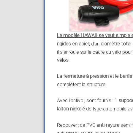
Le modèle HAWAII se veut simple et
rigides en acier
, d’un
diamètre tota
il s’enroule sur le cadre du vélo pour
vélos.
La
fermeture à pression
et le
barill
complètent la structure.
Avec l’antivol, sont fournis :
1
suppor
laiton nickelé
de type automobile a
Recouvert de PVC
anti-rayure
semi-t