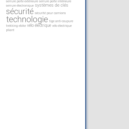
serrure porte extérieure
serrure porte intérieure
systèmes de clés
serrure électronique
sécurité
sécurité pour camions
technologie
tige anti-coupure
vélo électrique
trekking ebike
vélo électrique
pliant