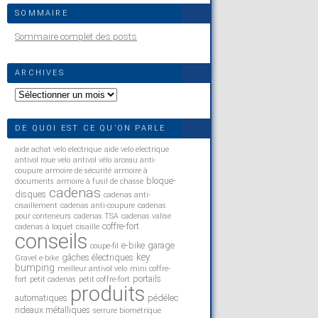
SOMMAIRE
Sommaire complet des posts
ARCHIVES
Archives
DE QUOI EST CE QU’ON PARLE
aide achat velo electrique
aide velo electrique
antivol roue velo
antivol vélo
arceau anti-
coupure
armoire de sécurité
armoire à
bloque-
documents
armoire à fusil de chasse
cadenas
disques
cadenas anti-
cisaillement
cadenas anti-coupure
cadenas
pour conteneurs
cadenas TSA
cadenas valise
coffre-fort
cadenas à loquet
cisaille
conseils
e-bike
garage
coupe-fil
key
gâches électriques
Gravel e-bike
bumping
meilleur antivol velo
mini coffre-
portails
fort
petit cadenas
petit coffre-fort
produits
automatiques
pédélec
rideaux métalliques
serrure biométrique