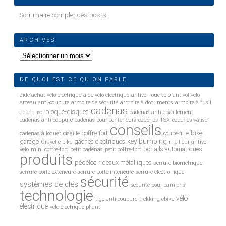
Sommaire complet des posts
ARCHIVES
Archives
DE QUOI EST CE QU’ON PARLE
aide achat velo electrique
aide velo electrique
antivol roue velo
antivol vélo
arceau anti-coupure
armoire de sécurité
armoire à documents
armoire à fusil
cadenas
bloque-disques
de chasse
cadenas anti-cisaillement
cadenas anti-coupure
cadenas pour conteneurs
cadenas TSA
cadenas valise
conseils
coffre-fort
e-bike
cadenas à loquet
cisaille
coupe-fil
key bumping
garage
gâches électriques
Gravel e-bike
meilleur antivol
portails automatiques
velo
mini coffre-fort
petit cadenas
petit coffre-fort
produits
pédélec
rideaux métalliques
serrure biométrique
serrure porte extérieure
serrure porte intérieure
serrure électronique
sécurité
systèmes de clés
sécurité pour camions
technologie
vélo
tige anti-coupure
trekking ebike
électrique
vélo électrique pliant