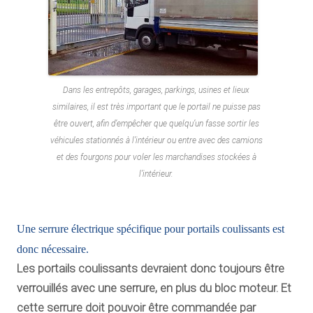
Dans les entrepôts, garages, parkings, usines et lieux
similaires, il est très important que le portail ne puisse pas
être ouvert, afin d’empêcher que quelqu’un fasse sortir les
véhicules stationnés à l’intérieur ou entre avec des camions
et des fourgons pour voler les marchandises stockées à
l’intérieur.
Une serrure électrique spécifique pour portails coulissants est
donc nécessaire.
Les portails coulissants devraient donc toujours être
verrouillés avec une serrure, en plus du bloc moteur.
Et
cette serrure doit pouvoir être commandée par