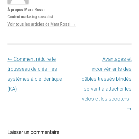
À propos Mara Rossi
Content marketing specialist
Voir tous les articles de Mara Rossi
→
Navigation des articles
←
Comment réduire le
Avantages et
trousseau de clés : les
inconvénients des
systèmes à clé identique
câbles tressés blindés
(KA)
servant à attacher les
vélos et les scooters
→
Laisser un commentaire