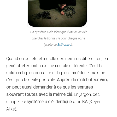
Un système à clé identique évite de devoir
chercher la bonne clé pour chaque porte
(photo de
Estherase
).
Quand on achète et installe des serrures différentes, en
général, elles ont chacune une clé différente. C’est la
solution la plus courante et la plus immédiate, mais ce
n’est pas la seule possible.
Auprès du distributeur Viro,
on peut aussi demander à ce que les serrures
s’ouvrent toutes avec la même clé
. En jargon, ceci
s’appelle «
système à clé identique
», ou
KA
(Keyed
Alike).