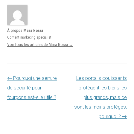
À propos Mara Rossi
Content marketing specialist
Voir tous les articles de Mara Rossi
→
Navigation des articles
←
Pourquoi une serrure
Les portails coulissants
de sécurité pour
protègent les biens les
fourgons est-elle utile ?
plus grands, mais ce
sont les moins protégés,
pourquoi ?
→