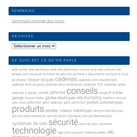
SOMMAIRE
Sommaire complet des posts
ARCHIVES
Archives
DE QUOI EST CE QU’ON PARLE
aide achat velo electrique
aide velo electrique
antivol roue velo
antivol vélo
arceau anti-coupure
armoire de sécurité
armoire à documents
armoire à fusil
cadenas
bloque-disques
de chasse
cadenas anti-cisaillement
cadenas anti-coupure
cadenas pour conteneurs
cadenas TSA
cadenas valise
conseils
coffre-fort
e-bike
cadenas à loquet
cisaille
coupe-fil
key bumping
garage
gâches électriques
Gravel e-bike
meilleur antivol
portails automatiques
velo
mini coffre-fort
petit cadenas
petit coffre-fort
produits
pédélec
rideaux métalliques
serrure biométrique
serrure porte extérieure
serrure porte intérieure
serrure électronique
sécurité
systèmes de clés
sécurité pour camions
technologie
vélo
tige anti-coupure
trekking ebike