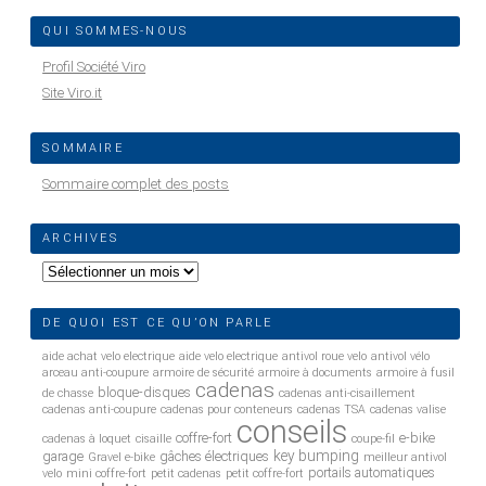
QUI SOMMES-NOUS
Profil Société Viro
Site Viro.it
SOMMAIRE
Sommaire complet des posts
ARCHIVES
Archives
DE QUOI EST CE QU’ON PARLE
aide achat velo electrique
aide velo electrique
antivol roue velo
antivol vélo
arceau anti-coupure
armoire de sécurité
armoire à documents
armoire à fusil
cadenas
bloque-disques
de chasse
cadenas anti-cisaillement
cadenas anti-coupure
cadenas pour conteneurs
cadenas TSA
cadenas valise
conseils
coffre-fort
e-bike
cadenas à loquet
cisaille
coupe-fil
key bumping
garage
gâches électriques
Gravel e-bike
meilleur antivol
portails automatiques
velo
mini coffre-fort
petit cadenas
petit coffre-fort