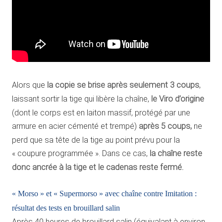
Alors que
la copie se brise après seulement 3 coups
,
laissant sortir la tige qui libère la chaîne,
le Viro d’origine
(dont le corps est en laiton massif, protégé par une
armure en acier cémenté et trempé)
après 5 coups,
ne
perd que sa tête de la tige au point prévu pour la
« coupure programmée ». Dans ce cas,
la chaîne reste
donc ancrée à la tige et le cadenas reste fermé.
« Morso » et « Supermorso » avec chaîne contre Imitation :
résultat des tests en brouillard salin
Après 40 heures de brouillard salin (équivalant à environ