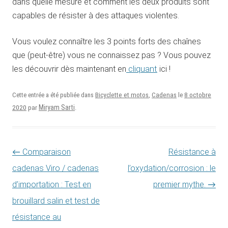
dans quelle mesure et comment les deux produits sont
capables de résister à des attaques violentes.
Vous voulez connaître les 3 points forts des chaînes
que (peut-être) vous ne connaissez pas ? Vous pouvez
les découvrir dès maintenant en
cliquant
ici !
8 octobre
Cette entrée a été publiée dans
Bicyclette et motos
,
Cadenas
le
2020
Miryam Sarti
par
.
Navigation des articles
←
Comparaison
Résistance à
cadenas Viro / cadenas
l’oxydation/corrosion : le
d’importation : Test en
premier mythe.
→
brouillard salin et test de
résistance au