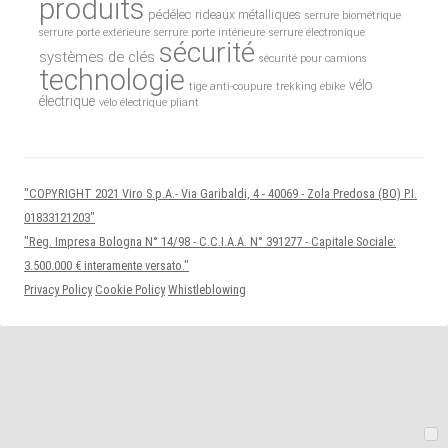
produits
pédélec
rideaux métalliques
serrure biométrique
serrure porte extérieure
serrure porte intérieure
serrure électronique
sécurité
systèmes de clés
sécurité pour camions
technologie
vélo
tige anti-coupure
trekking ebike
électrique
vélo électrique pliant
"COPYRIGHT 2021 Viro S.p.A.- Via Garibaldi, 4 - 40069 - Zola Predosa (BO) P.I.
01833121203"
"Reg. Impresa Bologna N° 14/98 - C.C.I.A.A. N° 391277 - Capitale Sociale:
3.500.000 € interamente versato."
Privacy Policy
Cookie Policy
Whistleblowing