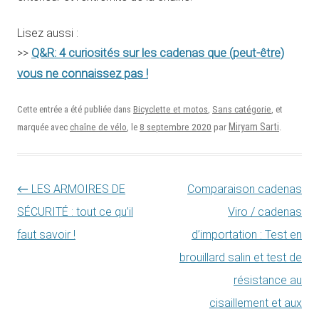
Lisez aussi :
Q&R: 4 curiosités sur les cadenas que (peut-être)
>>
vous ne connaissez pas !
Cette entrée a été publiée dans
Bicyclette et motos
,
Sans catégorie
, et
8 septembre 2020
Miryam Sarti
marquée avec
chaîne de vélo
, le
par
.
Navigation des articles
←
LES ARMOIRES DE
Comparaison cadenas
SÉCURITÉ : tout ce qu’il
Viro / cadenas
faut savoir !
d’importation : Test en
brouillard salin et test de
résistance au
cisaillement et aux