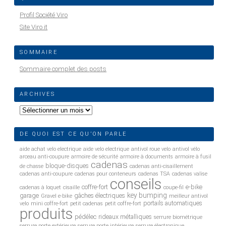
Profil Société Viro
Site Viro.it
SOMMAIRE
Sommaire complet des posts
ARCHIVES
Archives
DE QUOI EST CE QU’ON PARLE
aide achat velo electrique
aide velo electrique
antivol roue velo
antivol vélo
arceau anti-coupure
armoire de sécurité
armoire à documents
armoire à fusil
cadenas
bloque-disques
de chasse
cadenas anti-cisaillement
cadenas anti-coupure
cadenas pour conteneurs
cadenas TSA
cadenas valise
conseils
coffre-fort
e-bike
cadenas à loquet
cisaille
coupe-fil
key bumping
garage
gâches électriques
Gravel e-bike
meilleur antivol
portails automatiques
velo
mini coffre-fort
petit cadenas
petit coffre-fort
produits
pédélec
rideaux métalliques
serrure biométrique
serrure porte extérieure
serrure porte intérieure
serrure électronique