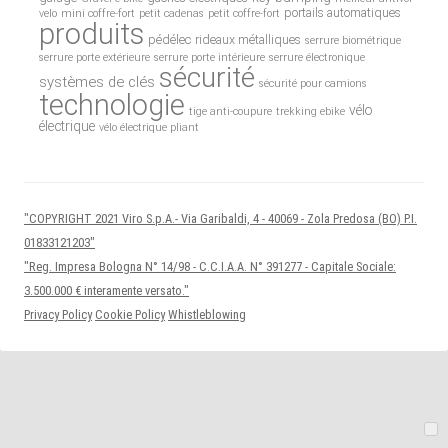
portails automatiques
velo
mini coffre-fort
petit cadenas
petit coffre-fort
produits
pédélec
rideaux métalliques
serrure biométrique
serrure porte extérieure
serrure porte intérieure
serrure électronique
sécurité
systèmes de clés
sécurité pour camions
technologie
vélo
tige anti-coupure
trekking ebike
électrique
vélo électrique pliant
"COPYRIGHT 2021 Viro S.p.A.- Via Garibaldi, 4 - 40069 - Zola Predosa (BO) P.I.
01833121203"
"Reg. Impresa Bologna N° 14/98 - C.C.I.A.A. N° 391277 - Capitale Sociale:
3.500.000 € interamente versato."
Privacy Policy
Cookie Policy
Whistleblowing