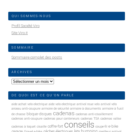
QUI SOMMES-NOUS
Profil Société Viro
Site Viro.it
SOMMAIRE
Sommaire complet des posts
ARCHIVES
Archives
DE QUOI EST CE QU’ON PARLE
aide achat velo electrique
aide velo electrique
antivol roue velo
antivol vélo
arceau anti-coupure
armoire de sécurité
armoire à documents
armoire à fusil
cadenas
bloque-disques
de chasse
cadenas anti-cisaillement
cadenas anti-coupure
cadenas pour conteneurs
cadenas TSA
cadenas valise
conseils
coffre-fort
e-bike
cadenas à loquet
cisaille
coupe-fil
key bumping
garage
gâches électriques
Gravel e-bike
meilleur antivol