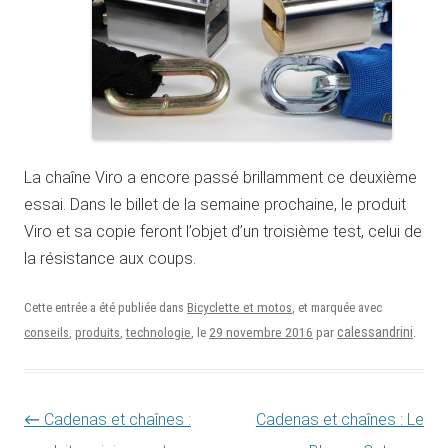
La chaîne Viro a encore passé brillamment ce deuxième
essai. Dans le billet de la semaine prochaine, le produit
Viro et sa copie feront l’objet d’un troisième test, celui de
la résistance aux coups.
Cette entrée a été publiée dans
Bicyclette et motos
, et marquée avec
29 novembre 2016
calessandrini
conseils
,
produits
,
technologie
, le
par
.
Navigation des articles
←
Cadenas et chaînes :
Cadenas et chaînes : Le