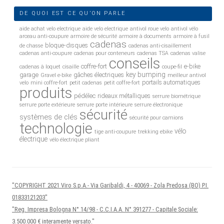
DE QUOI EST CE QU’ON PARLE
aide achat velo electrique
aide velo electrique
antivol roue velo
antivol vélo
arceau anti-coupure
armoire de sécurité
armoire à documents
armoire à fusil
cadenas
bloque-disques
de chasse
cadenas anti-cisaillement
cadenas anti-coupure
cadenas pour conteneurs
cadenas TSA
cadenas valise
conseils
coffre-fort
e-bike
cadenas à loquet
cisaille
coupe-fil
key bumping
garage
gâches électriques
Gravel e-bike
meilleur antivol
portails automatiques
velo
mini coffre-fort
petit cadenas
petit coffre-fort
produits
pédélec
rideaux métalliques
serrure biométrique
serrure porte extérieure
serrure porte intérieure
serrure électronique
sécurité
systèmes de clés
sécurité pour camions
technologie
vélo
tige anti-coupure
trekking ebike
électrique
vélo électrique pliant
"COPYRIGHT 2021 Viro S.p.A.- Via Garibaldi, 4 - 40069 - Zola Predosa (BO) P.I.
01833121203"
"Reg. Impresa Bologna N° 14/98 - C.C.I.A.A. N° 391277 - Capitale Sociale:
3.500.000 € interamente versato."