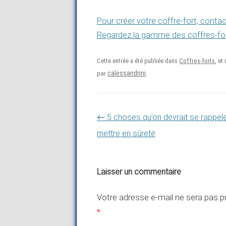
Pour créer votre coffre-fort, contac
Regardez la gamme des coffres-fort
Cette entrée a été publiée dans
Coffres-forts
, et
calessandrini
par
.
Navigation des articles
←
5 choses qu’on devrait se rappel
mettre en sûreté
Laisser un commentaire
Votre adresse e-mail ne sera pas pu
*