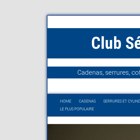
Club S
Cadenas, serrures, cof
HOME
CADENAS
SERRURES ET CYLIN
LE PLUS POPULAIRE