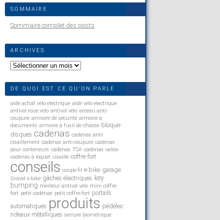
SOMMAIRE
Sommaire complet des posts
ARCHIVES
Archives
DE QUOI EST CE QU’ON PARLE
aide achat velo electrique
aide velo electrique
antivol roue velo
antivol vélo
arceau anti-
coupure
armoire de sécurité
armoire à
bloque-
documents
armoire à fusil de chasse
cadenas
disques
cadenas anti-
cisaillement
cadenas anti-coupure
cadenas
pour conteneurs
cadenas TSA
cadenas valise
coffre-fort
cadenas à loquet
cisaille
conseils
e-bike
garage
coupe-fil
key
gâches électriques
Gravel e-bike
bumping
meilleur antivol velo
mini coffre-
portails
fort
petit cadenas
petit coffre-fort
produits
automatiques
pédélec
rideaux métalliques
serrure biométrique