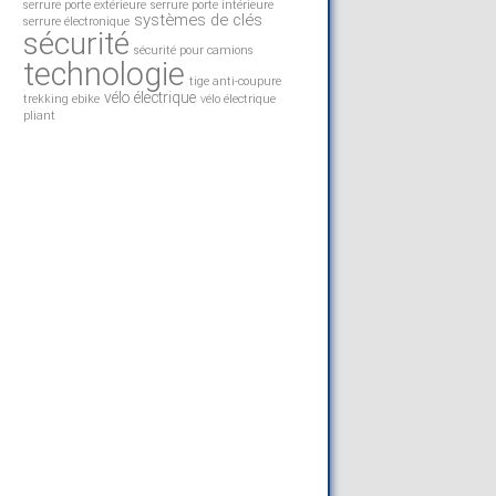
serrure porte extérieure
serrure porte intérieure
systèmes de clés
serrure électronique
sécurité
sécurité pour camions
technologie
tige anti-coupure
vélo électrique
trekking ebike
vélo électrique
pliant