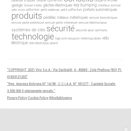
coffre-fort
e-bike
cadenas à loquet
cisaille
coupe-fil
key bumping
garage
gâches électriques
Gravel e-bike
meilleur antivol
portails automatiques
velo
mini coffre-fort
petit cadenas
petit coffre-fort
produits
pédélec
rideaux métalliques
serrure biométrique
serrure porte extérieure
serrure porte intérieure
serrure électronique
sécurité
systèmes de clés
sécurité pour camions
technologie
vélo
tige anti-coupure
trekking ebike
électrique
vélo électrique pliant
"COPYRIGHT 2021 Viro S.p.A.- Via Garibaldi, 4 - 40069 - Zola Predosa (BO) P.I.
01833121203"
"Reg. Impresa Bologna N° 14/98 - C.C.I.A.A. N° 391277 - Capitale Sociale:
3.500.000 € interamente versato."
Privacy Policy
Cookie Policy
Whistleblowing