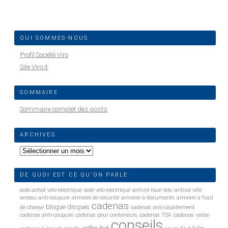
QUI SOMMES-NOUS
Profil Société Viro
Site Viro.it
SOMMAIRE
Sommaire complet des posts
ARCHIVES
Archives
DE QUOI EST CE QU’ON PARLE
aide achat velo electrique
aide velo electrique
antivol roue velo
antivol vélo
arceau anti-coupure
armoire de sécurité
armoire à documents
armoire à fusil
cadenas
bloque-disques
de chasse
cadenas anti-cisaillement
cadenas anti-coupure
cadenas pour conteneurs
cadenas TSA
cadenas valise
conseils