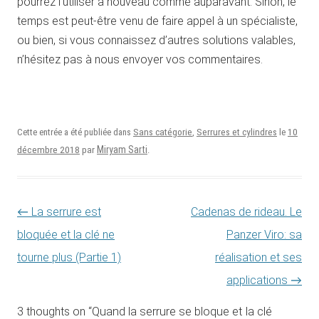
pourrez l’utiliser à nouveau comme auparavant. Sinon, le
temps est peut-être venu de faire appel à un spécialiste,
ou bien, si vous connaissez d’autres solutions valables,
n’hésitez pas à nous envoyer vos commentaires.
10
Cette entrée a été publiée dans
Sans catégorie
,
Serrures et cylindres
le
décembre 2018
Miryam Sarti
par
.
Navigation des articles
←
La serrure est
Cadenas de rideau. Le
bloquée et la clé ne
Panzer Viro: sa
tourne plus (Partie 1)
réalisation et ses
applications
→
3 thoughts on “
Quand la serrure se bloque et la clé