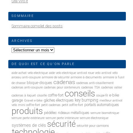
Site Viro.it
SOMMAIRE
Sommaire complet des posts
ARCHIVES
Archives
DE QUOI EST CE QU’ON PARLE
aide achat velo electrique
aide velo electrique
antivol roue velo
antivol vélo
arceau anti-coupure
armoire de sécurité
armoire à documents
armoire à fusil
cadenas
bloque-disques
de chasse
cadenas anti-cisaillement
cadenas anti-coupure
cadenas pour conteneurs
cadenas TSA
cadenas valise
conseils
coffre-fort
e-bike
cadenas à loquet
cisaille
coupe-fil
key bumping
garage
gâches électriques
Gravel e-bike
meilleur antivol
portails automatiques
velo
mini coffre-fort
petit cadenas
petit coffre-fort
produits
pédélec
rideaux métalliques
serrure biométrique
serrure porte extérieure
serrure porte intérieure
serrure électronique
sécurité
systèmes de clés
sécurité pour camions
technologie