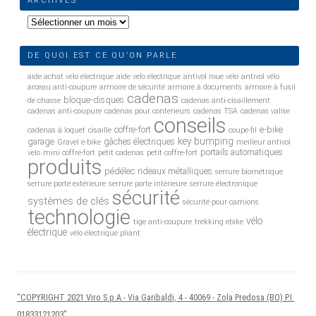
ARCHIVES
Archives
DE QUOI EST CE QU’ON PARLE
aide achat velo electrique
aide velo electrique
antivol roue velo
antivol vélo
arceau anti-coupure
armoire de sécurité
armoire à documents
armoire à fusil
cadenas
bloque-disques
de chasse
cadenas anti-cisaillement
cadenas anti-coupure
cadenas pour conteneurs
cadenas TSA
cadenas valise
conseils
coffre-fort
e-bike
cadenas à loquet
cisaille
coupe-fil
key bumping
garage
gâches électriques
Gravel e-bike
meilleur antivol
portails automatiques
velo
mini coffre-fort
petit cadenas
petit coffre-fort
produits
pédélec
rideaux métalliques
serrure biométrique
serrure porte extérieure
serrure porte intérieure
serrure électronique
sécurité
systèmes de clés
sécurité pour camions
technologie
vélo
tige anti-coupure
trekking ebike
électrique
vélo électrique pliant
"COPYRIGHT 2021 Viro S.p.A.- Via Garibaldi, 4 - 40069 - Zola Predosa (BO) P.I.
01833121203"