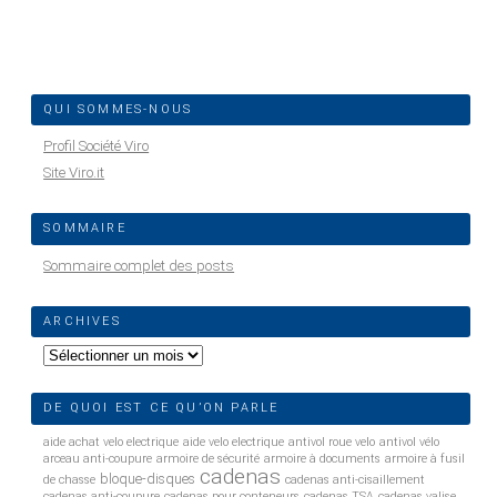
QUI SOMMES-NOUS
Profil Société Viro
Site Viro.it
SOMMAIRE
Sommaire complet des posts
ARCHIVES
Archives
DE QUOI EST CE QU’ON PARLE
aide achat velo electrique
aide velo electrique
antivol roue velo
antivol vélo
arceau anti-coupure
armoire de sécurité
armoire à documents
armoire à fusil
cadenas
bloque-disques
de chasse
cadenas anti-cisaillement
cadenas anti-coupure
cadenas pour conteneurs
cadenas TSA
cadenas valise