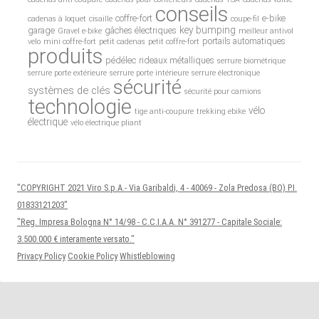
conseils
coffre-fort
e-bike
cadenas à loquet
cisaille
coupe-fil
key bumping
garage
gâches électriques
Gravel e-bike
meilleur antivol
portails automatiques
velo
mini coffre-fort
petit cadenas
petit coffre-fort
produits
pédélec
rideaux métalliques
serrure biométrique
serrure porte extérieure
serrure porte intérieure
serrure électronique
sécurité
systèmes de clés
sécurité pour camions
technologie
vélo
tige anti-coupure
trekking ebike
électrique
vélo électrique pliant
"COPYRIGHT 2021 Viro S.p.A.- Via Garibaldi, 4 - 40069 - Zola Predosa (BO) P.I.
01833121203"
"Reg. Impresa Bologna N° 14/98 - C.C.I.A.A. N° 391277 - Capitale Sociale:
3.500.000 € interamente versato."
Privacy Policy
Cookie Policy
Whistleblowing