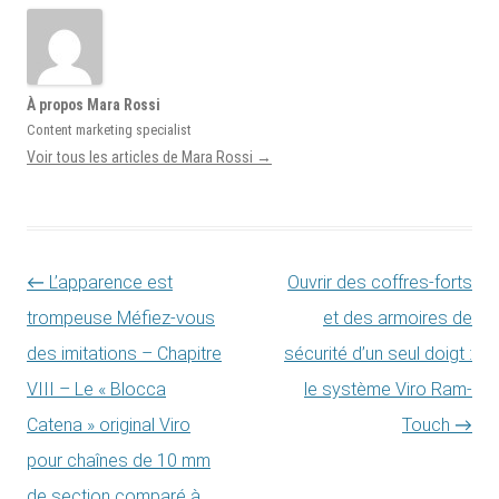
À propos Mara Rossi
Content marketing specialist
Voir tous les articles de Mara Rossi
→
Navigation des articles
←
L’apparence est
Ouvrir des coffres-forts
trompeuse Méfiez-vous
et des armoires de
des imitations – Chapitre
sécurité d’un seul doigt :
VIII – Le « Blocca
le système Viro Ram-
Catena » original Viro
Touch
→
pour chaînes de 10 mm
de section comparé à