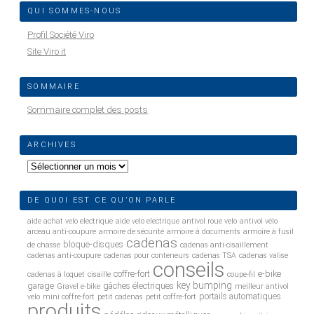
QUI SOMMES-NOUS
Profil Société Viro
Site Viro.it
SOMMAIRE
Sommaire complet des posts
ARCHIVES
Archives
DE QUOI EST CE QU’ON PARLE
aide achat velo electrique
aide velo electrique
antivol roue velo
antivol vélo
arceau anti-coupure
armoire de sécurité
armoire à documents
armoire à fusil
cadenas
bloque-disques
de chasse
cadenas anti-cisaillement
cadenas anti-coupure
cadenas pour conteneurs
cadenas TSA
cadenas valise
conseils
coffre-fort
e-bike
cadenas à loquet
cisaille
coupe-fil
key bumping
garage
gâches électriques
Gravel e-bike
meilleur antivol
portails automatiques
velo
mini coffre-fort
petit cadenas
petit coffre-fort
produits