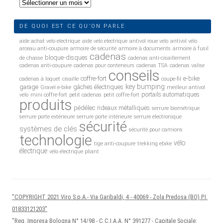
Archives
DE QUOI EST CE QU’ON PARLE
aide achat velo electrique
aide velo electrique
antivol roue velo
antivol vélo
arceau anti-coupure
armoire de sécurité
armoire à documents
armoire à fusil
cadenas
bloque-disques
de chasse
cadenas anti-cisaillement
cadenas anti-coupure
cadenas pour conteneurs
cadenas TSA
cadenas valise
conseils
coffre-fort
e-bike
cadenas à loquet
cisaille
coupe-fil
key bumping
garage
gâches électriques
Gravel e-bike
meilleur antivol
portails automatiques
velo
mini coffre-fort
petit cadenas
petit coffre-fort
produits
pédélec
rideaux métalliques
serrure biométrique
serrure porte extérieure
serrure porte intérieure
serrure électronique
sécurité
systèmes de clés
sécurité pour camions
technologie
vélo
tige anti-coupure
trekking ebike
électrique
vélo électrique pliant
"COPYRIGHT 2021 Viro S.p.A.- Via Garibaldi, 4 - 40069 - Zola Predosa (BO) P.I.
01833121203"
"Reg. Impresa Bologna N° 14/98 - C.C.I.A.A. N° 391277 - Capitale Sociale: