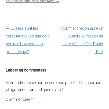
Voir tous les articles de Mara Rossi
→
Navigation des articles
←
Quelles sont les
Comment reconnaître un
caractéristiques que doit
cylindre européen de
avoir un bon cadenas
haute sécurité ? – Partie
pour rideaux?
III
→
Laisser un commentaire
Votre adresse e-mail ne sera pas publiée.
Les champs
obligatoires sont indiqués avec
*
Commentaire
*