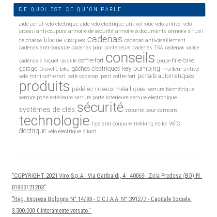
DE QUOI EST CE QU’ON PARLE
aide achat velo electrique
aide velo electrique
antivol roue velo
antivol vélo
arceau anti-coupure
armoire de sécurité
armoire à documents
armoire à fusil
cadenas
bloque-disques
de chasse
cadenas anti-cisaillement
cadenas anti-coupure
cadenas pour conteneurs
cadenas TSA
cadenas valise
conseils
coffre-fort
e-bike
cadenas à loquet
cisaille
coupe-fil
key bumping
garage
gâches électriques
Gravel e-bike
meilleur antivol
portails automatiques
velo
mini coffre-fort
petit cadenas
petit coffre-fort
produits
pédélec
rideaux métalliques
serrure biométrique
serrure porte extérieure
serrure porte intérieure
serrure électronique
sécurité
systèmes de clés
sécurité pour camions
technologie
vélo
tige anti-coupure
trekking ebike
électrique
vélo électrique pliant
"COPYRIGHT 2021 Viro S.p.A.- Via Garibaldi, 4 - 40069 - Zola Predosa (BO) P.I.
01833121203"
"Reg. Impresa Bologna N° 14/98 - C.C.I.A.A. N° 391277 - Capitale Sociale:
3.500.000 € interamente versato."