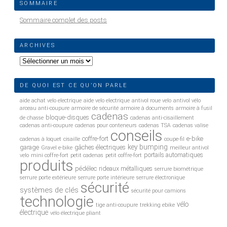
SOMMAIRE
Sommaire complet des posts
ARCHIVES
Archives
DE QUOI EST CE QU’ON PARLE
aide achat velo electrique
aide velo electrique
antivol roue velo
antivol vélo
arceau anti-coupure
armoire de sécurité
armoire à documents
armoire à fusil
cadenas
bloque-disques
de chasse
cadenas anti-cisaillement
cadenas anti-coupure
cadenas pour conteneurs
cadenas TSA
cadenas valise
conseils
coffre-fort
e-bike
cadenas à loquet
cisaille
coupe-fil
key bumping
garage
gâches électriques
Gravel e-bike
meilleur antivol
portails automatiques
velo
mini coffre-fort
petit cadenas
petit coffre-fort
produits
pédélec
rideaux métalliques
serrure biométrique
serrure porte extérieure
serrure porte intérieure
serrure électronique
sécurité
systèmes de clés
sécurité pour camions
technologie
vélo
tige anti-coupure
trekking ebike
électrique
vélo électrique pliant