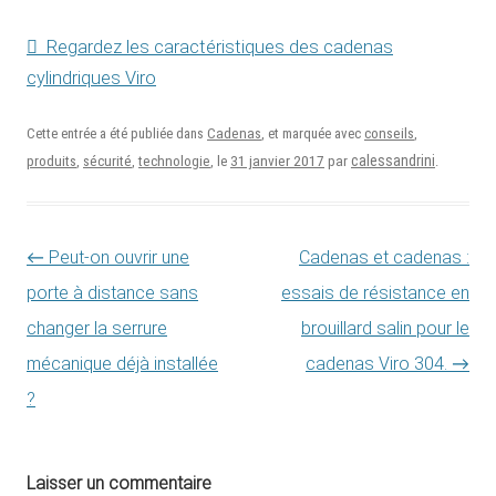
Regardez les caractéristiques des cadenas
cylindriques Viro
Cette entrée a été publiée dans
Cadenas
, et marquée avec
conseils
,
31 janvier 2017
calessandrini
produits
,
sécurité
,
technologie
, le
par
.
Navigation des articles
←
Peut-on ouvrir une
Cadenas et cadenas :
porte à distance sans
essais de résistance en
changer la serrure
brouillard salin pour le
mécanique déjà installée
cadenas Viro 304.
→
?
Laisser un commentaire