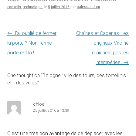
5 juillet 2016
calessandrini
conseils
,
technologie
, le
par
.
Navigation des articles
←
J’ai oublié de fermer
Chaînes et Cadenas : les
la porte ? Non, ferme-
originaux Viro ne
porte est là !
craignent pas les
intempéries !
→
One thought on “
Bologne : ville des tours, des tortellinis
et… des vélos
”
chloe
25 juillet 2016 à 13:39
C’est une très bon avantage de ce déplacer avec les