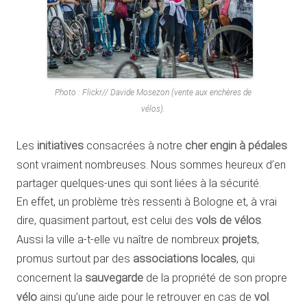
Photo : Flickr// Davide Mosezon (vente aux enchères de
vélos).
Les
initiatives
consacrées à notre
cher engin à pédales
sont vraiment nombreuses. Nous sommes heureux d’en
partager quelques-unes qui sont liées à la sécurité.
En effet, un problème très ressenti à Bologne et, à vrai
dire, quasiment partout, est celui des
vols de vélos
.
Aussi la ville a-t-elle vu naître de nombreux
projets
,
promus surtout par des
associations locales
, qui
concernent la
sauvegarde
de la propriété de son propre
vélo
ainsi qu’une aide pour le retrouver en cas de
vol
.