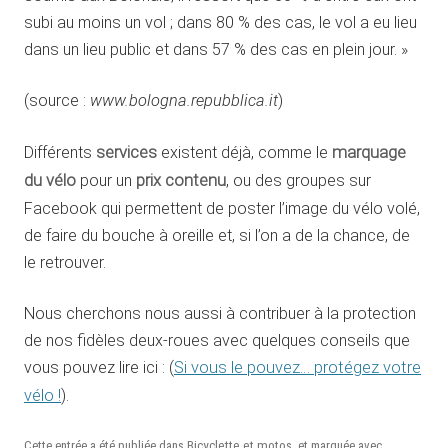
subi au moins un vol ; dans 80 % des cas, le vol a eu lieu
dans un lieu public et dans 57 % des cas en plein jour. »
(source :
www.bologna.repubblica.it
)
Différents
services
existent déjà, comme le
marquage
du vélo
pour un
prix contenu
, ou des groupes sur
Facebook qui permettent de poster l’image du vélo volé,
de faire du bouche à oreille et, si l’on a de la chance, de
le retrouver.
Nous cherchons nous aussi à contribuer à la protection
de nos fidèles deux-roues avec quelques conseils que
vous pouvez lire ici : (
Si vous le pouvez… protégez votre
vélo !
).
Cette entrée a été publiée dans
Bicyclette et motos
, et marquée avec