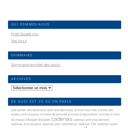
QUI SOMMES-NOUS
Profil Société Viro
Site Viro.it
SOMMAIRE
Sommaire complet des posts
ARCHIVES
Archives
DE QUOI EST CE QU’ON PARLE
aide achat velo electrique
aide velo electrique
antivol roue velo
antivol vélo
arceau anti-coupure
armoire de sécurité
armoire à documents
armoire à fusil
cadenas
bloque-disques
de chasse
cadenas anti-cisaillement
cadenas anti-coupure
cadenas pour conteneurs
cadenas TSA
cadenas valise