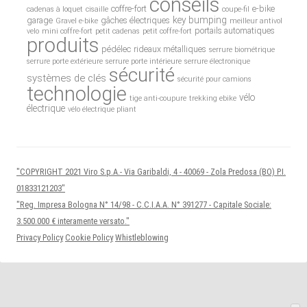
conseils
coffre-fort
e-bike
cadenas à loquet
cisaille
coupe-fil
key bumping
garage
gâches électriques
Gravel e-bike
meilleur antivol
portails automatiques
velo
mini coffre-fort
petit cadenas
petit coffre-fort
produits
pédélec
rideaux métalliques
serrure biométrique
serrure porte extérieure
serrure porte intérieure
serrure électronique
sécurité
systèmes de clés
sécurité pour camions
technologie
vélo
tige anti-coupure
trekking ebike
électrique
vélo électrique pliant
"COPYRIGHT 2021 Viro S.p.A.- Via Garibaldi, 4 - 40069 - Zola Predosa (BO) P.I.
01833121203"
"Reg. Impresa Bologna N° 14/98 - C.C.I.A.A. N° 391277 - Capitale Sociale:
3.500.000 € interamente versato."
Privacy Policy
Cookie Policy
Whistleblowing