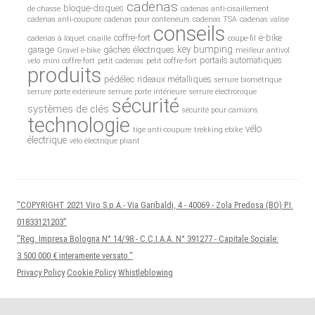
cadenas
bloque-disques
de chasse
cadenas anti-cisaillement
cadenas anti-coupure
cadenas pour conteneurs
cadenas TSA
cadenas valise
conseils
coffre-fort
e-bike
cadenas à loquet
cisaille
coupe-fil
key bumping
garage
gâches électriques
Gravel e-bike
meilleur antivol
portails automatiques
velo
mini coffre-fort
petit cadenas
petit coffre-fort
produits
pédélec
rideaux métalliques
serrure biométrique
serrure porte extérieure
serrure porte intérieure
serrure électronique
sécurité
systèmes de clés
sécurité pour camions
technologie
vélo
tige anti-coupure
trekking ebike
électrique
vélo électrique pliant
"COPYRIGHT 2021 Viro S.p.A.- Via Garibaldi, 4 - 40069 - Zola Predosa (BO) P.I.
01833121203"
"Reg. Impresa Bologna N° 14/98 - C.C.I.A.A. N° 391277 - Capitale Sociale:
3.500.000 € interamente versato."
Privacy Policy
Cookie Policy
Whistleblowing