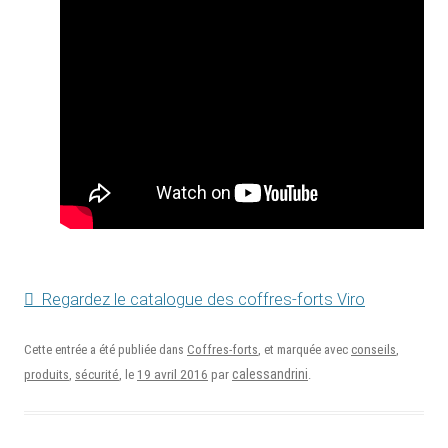
Regardez le catalogue des coffres-forts Viro
Cette entrée a été publiée dans
Coffres-forts
, et marquée avec
conseils
,
19 avril 2016
calessandrini
produits
,
sécurité
, le
par
.