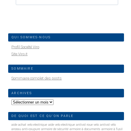
QUI SOMMES-NOUS
Profil Société Viro
Site Viro.it
SOMMAIRE
Sommaire complet des posts
ARCHIVES
Archives
DE QUOI EST CE QU’ON PARLE
aide achat velo electrique
aide velo electrique
antivol roue velo
antivol vélo
arceau anti-coupure
armoire de sécurité
armoire à documents
armoire à fusil