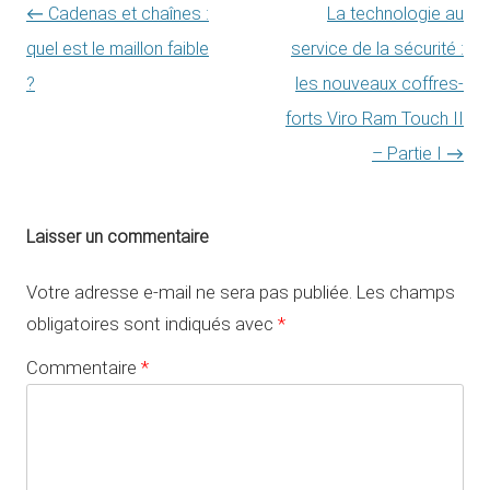
Navigation des articles
←
Cadenas et chaînes :
La technologie au
quel est le maillon faible
service de la sécurité :
?
les nouveaux coffres-
forts Viro Ram Touch II
– Partie I
→
Laisser un commentaire
Votre adresse e-mail ne sera pas publiée.
Les champs
obligatoires sont indiqués avec
*
Commentaire
*