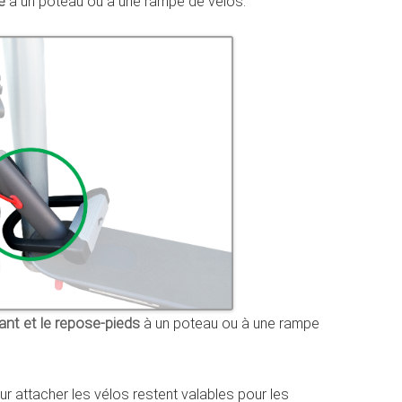
re
à un poteau ou à une rampe de vélos.
vant et le repose-pieds
à un poteau ou à une rampe
our attacher les vélos restent valables pour les