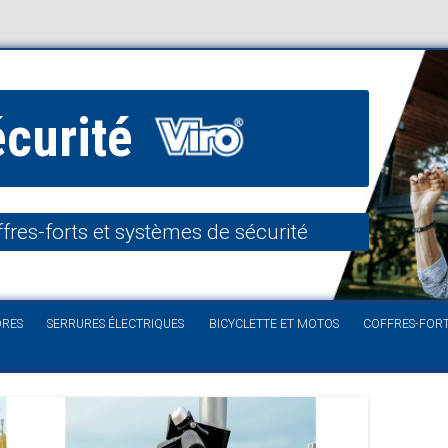
écurité
fres-forts et systèmes de sécurité
Aller au contenu
DRES
SERRURES ÉLECTRIQUES
BICYCLETTE ET MOTOS
COFFRES-FOR