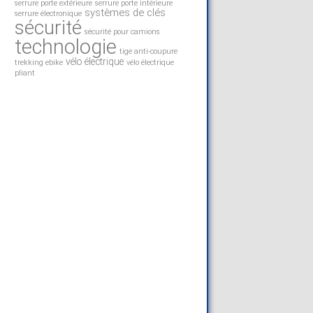
serrure porte extérieure
serrure porte intérieure
systèmes de clés
serrure électronique
sécurité
sécurité pour camions
technologie
tige anti-coupure
vélo électrique
trekking ebike
vélo électrique
pliant