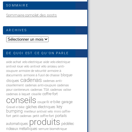
SOMMAIRE
Sommaire complet des posts
ARCHIVES
Archives
DE QUOI EST CE QU’ON PARLE
aide achat velo electrique
aide velo electrique
antivol roue velo
antivol vélo
arceau anti-
coupure
armoire de sécurité
armoire à
bloque-
documents
armoire à fusil de chasse
cadenas
disques
cadenas anti-
cisaillement
cadenas anti-coupure
cadenas
pour conteneurs
cadenas TSA
cadenas valise
coffre-fort
cadenas à loquet
cisaille
conseils
e-bike
garage
coupe-fil
key
gâches électriques
Gravel e-bike
bumping
meilleur antivol velo
mini coffre-
portails
fort
petit cadenas
petit coffre-fort
produits
automatiques
pédélec
rideaux métalliques
serrure biométrique