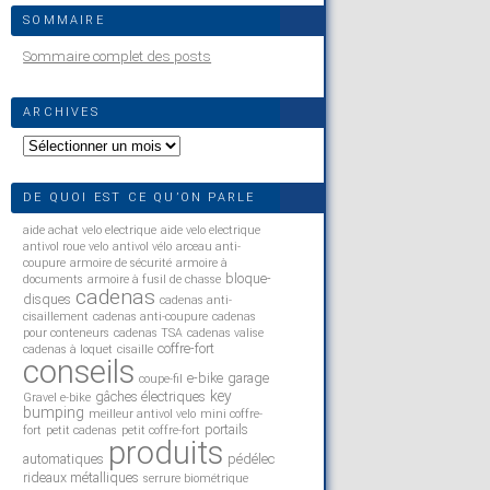
SOMMAIRE
Sommaire complet des posts
ARCHIVES
Archives
DE QUOI EST CE QU’ON PARLE
aide achat velo electrique
aide velo electrique
antivol roue velo
antivol vélo
arceau anti-
coupure
armoire de sécurité
armoire à
bloque-
documents
armoire à fusil de chasse
cadenas
disques
cadenas anti-
cisaillement
cadenas anti-coupure
cadenas
pour conteneurs
cadenas TSA
cadenas valise
coffre-fort
cadenas à loquet
cisaille
conseils
e-bike
garage
coupe-fil
key
gâches électriques
Gravel e-bike
bumping
meilleur antivol velo
mini coffre-
portails
fort
petit cadenas
petit coffre-fort
produits
automatiques
pédélec
rideaux métalliques
serrure biométrique