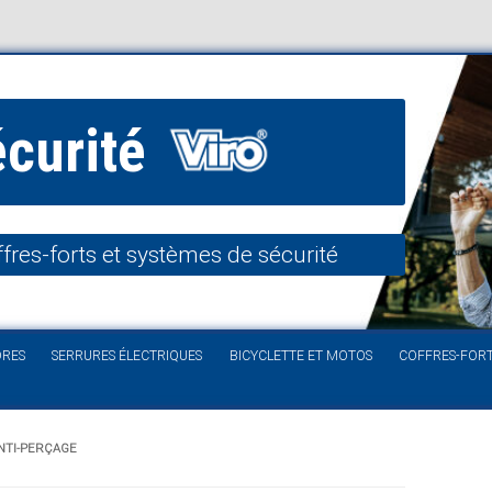
écurité
fres-forts et systèmes de sécurité
Aller au contenu
DRES
SERRURES ÉLECTRIQUES
BICYCLETTE ET MOTOS
COFFRES-FOR
TI-PERÇAGE