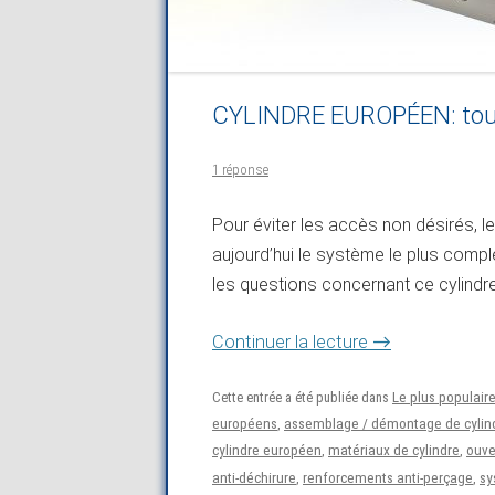
CYLINDRE EUROPÉEN: tout c
1 réponse
Pour éviter les accès non désirés, le
aujourd’hui le système le plus compl
les questions concernant ce cylindre 
→
Continuer la lecture
Cette entrée a été publiée dans
Le plus populair
européens
,
assemblage / démontage de cylin
cylindre européen
,
matériaux de cylindre
,
ouve
anti-déchirure
,
renforcements anti-perçage
,
sy