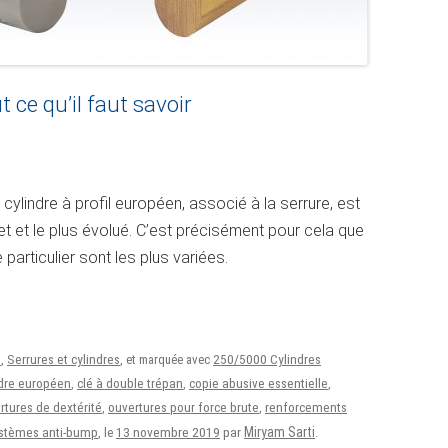
e qu’il faut savoir
 cylindre à profil européen, associé à la serrure, est
et et le plus évolué. C’est précisément pour cela que
particulier sont les plus variées.
e
,
Serrures et cylindres
, et marquée avec
250/5000 Cylindres
dre européen
,
clé à double trépan
,
copie abusive essentielle
,
rtures de dextérité
,
ouvertures pour force brute
,
renforcements
13 novembre 2019
Miryam Sarti
stèmes anti-bump
, le
par
.