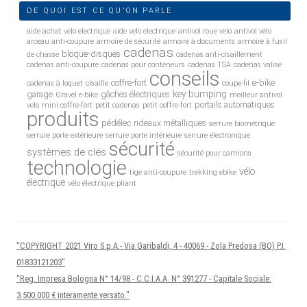
DE QUOI EST CE QU’ON PARLE
aide achat velo electrique
aide velo electrique
antivol roue velo
antivol vélo
arceau anti-coupure
armoire de sécurité
armoire à documents
armoire à fusil
cadenas
bloque-disques
de chasse
cadenas anti-cisaillement
cadenas anti-coupure
cadenas pour conteneurs
cadenas TSA
cadenas valise
conseils
coffre-fort
e-bike
cadenas à loquet
cisaille
coupe-fil
key bumping
garage
gâches électriques
Gravel e-bike
meilleur antivol
portails automatiques
velo
mini coffre-fort
petit cadenas
petit coffre-fort
produits
pédélec
rideaux métalliques
serrure biométrique
serrure porte extérieure
serrure porte intérieure
serrure électronique
sécurité
systèmes de clés
sécurité pour camions
technologie
vélo
tige anti-coupure
trekking ebike
électrique
vélo électrique pliant
"COPYRIGHT 2021 Viro S.p.A.- Via Garibaldi, 4 - 40069 - Zola Predosa (BO) P.I.
01833121203"
"Reg. Impresa Bologna N° 14/98 - C.C.I.A.A. N° 391277 - Capitale Sociale:
3.500.000 € interamente versato."