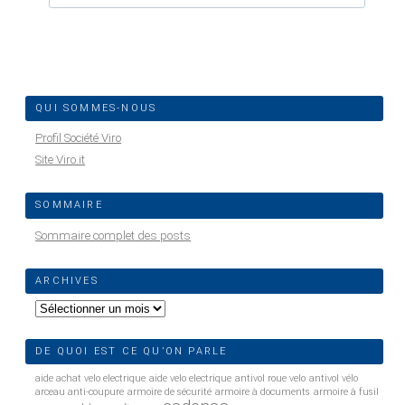
QUI SOMMES-NOUS
Profil Société Viro
Site Viro.it
SOMMAIRE
Sommaire complet des posts
ARCHIVES
Archives
DE QUOI EST CE QU’ON PARLE
aide achat velo electrique
aide velo electrique
antivol roue velo
antivol vélo
arceau anti-coupure
armoire de sécurité
armoire à documents
armoire à fusil