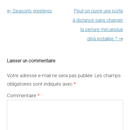
Navigation des articles
←
Season’s greetings
Peut-on ouvrir une porte
à distance sans changer
la serrure mécanique
déjà installée ?
→
Laisser un commentaire
Votre adresse e-mail ne sera pas publiée.
Les champs
obligatoires sont indiqués avec
*
Commentaire
*