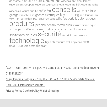
cadenas
bloque-disques
de chasse
cadenas anti-cisaillement
cadenas anti-coupure
cadenas pour conteneurs
cadenas TSA
cadenas valise
conseils
coffre-fort
e-bike
cadenas à loquet
cisaille
coupe-fil
key bumping
garage
gâches électriques
Gravel e-bike
meilleur antivol
portails automatiques
velo
mini coffre-fort
petit cadenas
petit coffre-fort
produits
pédélec
rideaux métalliques
serrure biométrique
serrure porte extérieure
serrure porte intérieure
serrure électronique
sécurité
systèmes de clés
sécurité pour camions
technologie
vélo
tige anti-coupure
trekking ebike
électrique
vélo électrique pliant
"COPYRIGHT 2021 Viro S.p.A.- Via Garibaldi, 4 - 40069 - Zola Predosa (BO) P.I.
01833121203"
"Reg. Impresa Bologna N° 14/98 - C.C.I.A.A. N° 391277 - Capitale Sociale:
3.500.000 € interamente versato."
Privacy Policy
Cookie Policy
Whistleblowing