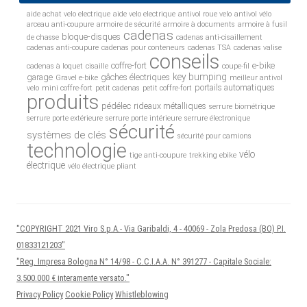
aide achat velo electrique
aide velo electrique
antivol roue velo
antivol vélo
arceau anti-coupure
armoire de sécurité
armoire à documents
armoire à fusil
cadenas
bloque-disques
de chasse
cadenas anti-cisaillement
cadenas anti-coupure
cadenas pour conteneurs
cadenas TSA
cadenas valise
conseils
coffre-fort
e-bike
cadenas à loquet
cisaille
coupe-fil
key bumping
garage
gâches électriques
Gravel e-bike
meilleur antivol
portails automatiques
velo
mini coffre-fort
petit cadenas
petit coffre-fort
produits
pédélec
rideaux métalliques
serrure biométrique
serrure porte extérieure
serrure porte intérieure
serrure électronique
sécurité
systèmes de clés
sécurité pour camions
technologie
vélo
tige anti-coupure
trekking ebike
électrique
vélo électrique pliant
"COPYRIGHT 2021 Viro S.p.A.- Via Garibaldi, 4 - 40069 - Zola Predosa (BO) P.I.
01833121203"
"Reg. Impresa Bologna N° 14/98 - C.C.I.A.A. N° 391277 - Capitale Sociale:
3.500.000 € interamente versato."
Privacy Policy
Cookie Policy
Whistleblowing