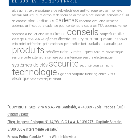
DE QUOI EST CE QU’ON PARLE
aide achat velo electrique
aide velo electrique
antivol roue velo
antivol vélo
arceau anti-coupure
armoire de sécurité
armoire à documents
armoire à fusil
cadenas
bloque-disques
de chasse
cadenas anti-cisaillement
cadenas anti-coupure
cadenas pour conteneurs
cadenas TSA
cadenas valise
conseils
coffre-fort
e-bike
cadenas à loquet
cisaille
coupe-fil
key bumping
garage
gâches électriques
Gravel e-bike
meilleur antivol
portails automatiques
velo
mini coffre-fort
petit cadenas
petit coffre-fort
produits
pédélec
rideaux métalliques
serrure biométrique
serrure porte extérieure
serrure porte intérieure
serrure électronique
sécurité
systèmes de clés
sécurité pour camions
technologie
vélo
tige anti-coupure
trekking ebike
électrique
vélo électrique pliant
"COPYRIGHT 2021 Viro S.p.A.- Via Garibaldi, 4 - 40069 - Zola Predosa (BO) P.I.
01833121203"
"Reg. Impresa Bologna N° 14/98 - C.C.I.A.A. N° 391277 - Capitale Sociale:
3.500.000 € interamente versato."
Privacy Policy
Cookie Policy
Whistleblowing