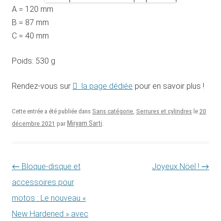
A = 120 mm
B = 87 mm
C = 40 mm
Poids: 530 g
Rendez-vous sur
la page dédiée
pour en savoir plus !
20
Cette entrée a été publiée dans
Sans catégorie
,
Serrures et cylindres
le
décembre 2021
Miryam Sarti
par
.
Navigation des articles
←
Bloque-disque et
Joyeux Nöel !
→
accessoires pour
motos : Le nouveau «
New Hardened » avec