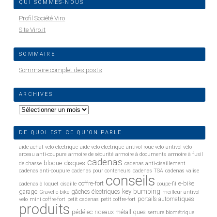
QUI SOMMES-NOUS
Profil Société Viro
Site Viro.it
SOMMAIRE
Sommaire complet des posts
ARCHIVES
Archives
DE QUOI EST CE QU’ON PARLE
aide achat velo electrique
aide velo electrique
antivol roue velo
antivol vélo
arceau anti-coupure
armoire de sécurité
armoire à documents
armoire à fusil
cadenas
bloque-disques
de chasse
cadenas anti-cisaillement
cadenas anti-coupure
cadenas pour conteneurs
cadenas TSA
cadenas valise
conseils
coffre-fort
e-bike
cadenas à loquet
cisaille
coupe-fil
key bumping
garage
gâches électriques
Gravel e-bike
meilleur antivol
portails automatiques
velo
mini coffre-fort
petit cadenas
petit coffre-fort
produits
pédélec
rideaux métalliques
serrure biométrique