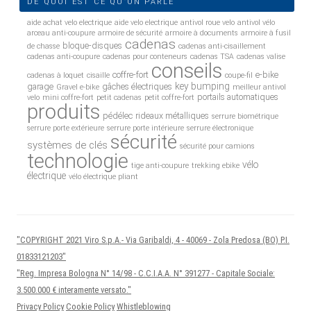
DE QUOI EST CE QU’ON PARLE
aide achat velo electrique
aide velo electrique
antivol roue velo
antivol vélo
arceau anti-coupure
armoire de sécurité
armoire à documents
armoire à fusil
cadenas
bloque-disques
de chasse
cadenas anti-cisaillement
cadenas anti-coupure
cadenas pour conteneurs
cadenas TSA
cadenas valise
conseils
coffre-fort
e-bike
cadenas à loquet
cisaille
coupe-fil
key bumping
garage
gâches électriques
Gravel e-bike
meilleur antivol
portails automatiques
velo
mini coffre-fort
petit cadenas
petit coffre-fort
produits
pédélec
rideaux métalliques
serrure biométrique
serrure porte extérieure
serrure porte intérieure
serrure électronique
sécurité
systèmes de clés
sécurité pour camions
technologie
vélo
tige anti-coupure
trekking ebike
électrique
vélo électrique pliant
"COPYRIGHT 2021 Viro S.p.A.- Via Garibaldi, 4 - 40069 - Zola Predosa (BO) P.I.
01833121203"
"Reg. Impresa Bologna N° 14/98 - C.C.I.A.A. N° 391277 - Capitale Sociale:
3.500.000 € interamente versato."
Privacy Policy
Cookie Policy
Whistleblowing