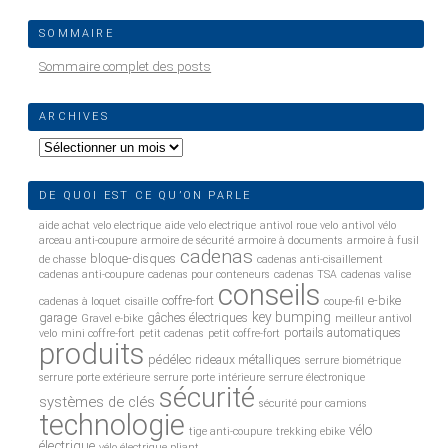
SOMMAIRE
Sommaire complet des posts
ARCHIVES
Archives
DE QUOI EST CE QU’ON PARLE
aide achat velo electrique
aide velo electrique
antivol roue velo
antivol vélo
arceau anti-coupure
armoire de sécurité
armoire à documents
armoire à fusil
cadenas
bloque-disques
de chasse
cadenas anti-cisaillement
cadenas anti-coupure
cadenas pour conteneurs
cadenas TSA
cadenas valise
conseils
coffre-fort
e-bike
cadenas à loquet
cisaille
coupe-fil
key bumping
garage
gâches électriques
Gravel e-bike
meilleur antivol
portails automatiques
velo
mini coffre-fort
petit cadenas
petit coffre-fort
produits
pédélec
rideaux métalliques
serrure biométrique
serrure porte extérieure
serrure porte intérieure
serrure électronique
sécurité
systèmes de clés
sécurité pour camions
technologie
vélo
tige anti-coupure
trekking ebike
électrique
vélo électrique pliant