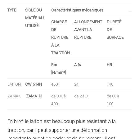
TYPE
SIGLE DU
Caractéristiques mécaniques
MATÉRIAU
CHARGE
ALLONGEMENT
DURETÉ
UTILISÉ
DE
AVANT LA
DE
RUPTURE
RUPTURE
SURFACE
À LA
TRACTION
Rm
A %
HB
[N/mm²]
LAITON
CW 614N
450
24
140
ZAMAK
ZAMA 13
de 300 à
de 2 à 8
de 80 à
400
100
En bref,
le laiton est beaucoup plus résistant
à la
traction, car il peut supporter une déformation
importante avant de céder et de se rompre ; il est