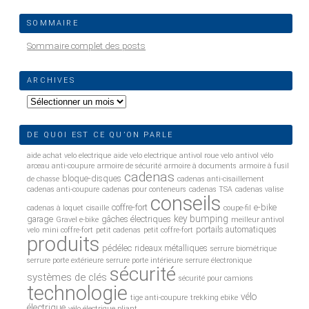
SOMMAIRE
Sommaire complet des posts
ARCHIVES
Archives
DE QUOI EST CE QU’ON PARLE
aide achat velo electrique
aide velo electrique
antivol roue velo
antivol vélo
arceau anti-coupure
armoire de sécurité
armoire à documents
armoire à fusil
cadenas
bloque-disques
de chasse
cadenas anti-cisaillement
cadenas anti-coupure
cadenas pour conteneurs
cadenas TSA
cadenas valise
conseils
coffre-fort
e-bike
cadenas à loquet
cisaille
coupe-fil
key bumping
garage
gâches électriques
Gravel e-bike
meilleur antivol
portails automatiques
velo
mini coffre-fort
petit cadenas
petit coffre-fort
produits
pédélec
rideaux métalliques
serrure biométrique
serrure porte extérieure
serrure porte intérieure
serrure électronique
sécurité
systèmes de clés
sécurité pour camions
technologie
vélo
tige anti-coupure
trekking ebike
électrique
vélo électrique pliant