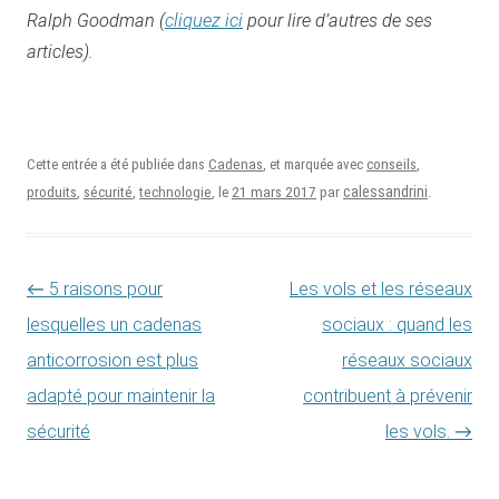
cliquez ici
Ralph Goodman (
pour lire d’autres de ses
articles).
Cette entrée a été publiée dans
Cadenas
, et marquée avec
conseils
,
21 mars 2017
calessandrini
produits
,
sécurité
,
technologie
, le
par
.
Navigation des articles
←
5 raisons pour
Les vols et les réseaux
lesquelles un cadenas
sociaux : quand les
anticorrosion est plus
réseaux sociaux
adapté pour maintenir la
contribuent à prévenir
sécurité
les vols.
→