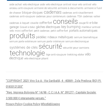
aide achat velo electrique
aide velo electrique
antivol roue velo
antivol vélo
arceau anti-coupure
armoire de sécurité
armoire à documents
armoire à fusil
cadenas
bloque-disques
de chasse
cadenas anti-cisaillement
cadenas anti-coupure
cadenas pour conteneurs
cadenas TSA
cadenas valise
conseils
coffre-fort
e-bike
cadenas à loquet
cisaille
coupe-fil
key bumping
garage
gâches électriques
Gravel e-bike
meilleur antivol
portails automatiques
velo
mini coffre-fort
petit cadenas
petit coffre-fort
produits
pédélec
rideaux métalliques
serrure biométrique
serrure porte extérieure
serrure porte intérieure
serrure électronique
sécurité
systèmes de clés
sécurité pour camions
technologie
vélo
tige anti-coupure
trekking ebike
électrique
vélo électrique pliant
"COPYRIGHT 2021 Viro S.p.A.- Via Garibaldi, 4 - 40069 - Zola Predosa (BO) P.I.
01833121203"
"Reg. Impresa Bologna N° 14/98 - C.C.I.A.A. N° 391277 - Capitale Sociale:
3.500.000 € interamente versato."
Privacy Policy
Cookie Policy
Whistleblowing