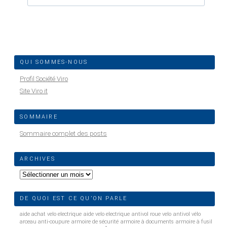
QUI SOMMES-NOUS
Profil Société Viro
Site Viro.it
SOMMAIRE
Sommaire complet des posts
ARCHIVES
Archives
DE QUOI EST CE QU’ON PARLE
aide achat velo electrique
aide velo electrique
antivol roue velo
antivol vélo
arceau anti-coupure
armoire de sécurité
armoire à documents
armoire à fusil