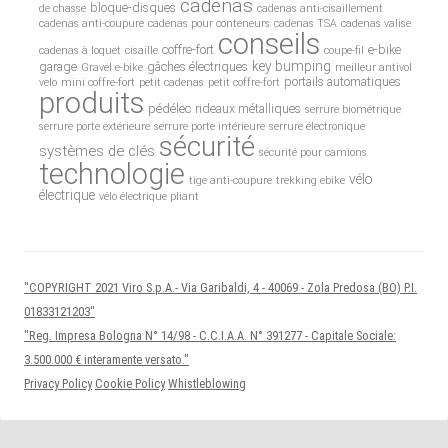
cadenas
bloque-disques
de chasse
cadenas anti-cisaillement
cadenas anti-coupure
cadenas pour conteneurs
cadenas TSA
cadenas valise
conseils
coffre-fort
e-bike
cadenas à loquet
cisaille
coupe-fil
key bumping
garage
gâches électriques
Gravel e-bike
meilleur antivol
portails automatiques
velo
mini coffre-fort
petit cadenas
petit coffre-fort
produits
pédélec
rideaux métalliques
serrure biométrique
serrure porte extérieure
serrure porte intérieure
serrure électronique
sécurité
systèmes de clés
sécurité pour camions
technologie
vélo
tige anti-coupure
trekking ebike
électrique
vélo électrique pliant
"COPYRIGHT 2021 Viro S.p.A.- Via Garibaldi, 4 - 40069 - Zola Predosa (BO) P.I.
01833121203"
"Reg. Impresa Bologna N° 14/98 - C.C.I.A.A. N° 391277 - Capitale Sociale:
3.500.000 € interamente versato."
Privacy Policy
Cookie Policy
Whistleblowing